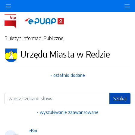
Ukryj/pokaż menu przedmiotowe
Uk
Biuletyn Informacji Publicznej
Urzędu Miasta w Redzie
ostatnio dodane
Wyszukiwarka
Szukaj
wyszukiwanie zaawansowane
eBoi