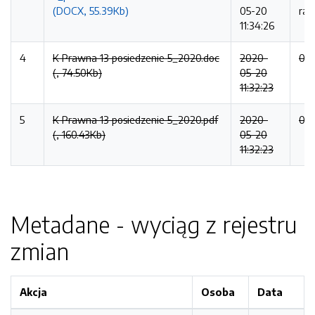
(DOCX, 55.39Kb)
05-20
raz
11:34:26
4
K Prawna 13 posiedzenie 5_2020.doc
2020-
0 r
(, 74.50Kb)
05-20
11:32:23
5
K Prawna 13 posiedzenie 5_2020.pdf
2020-
0 r
(, 160.43Kb)
05-20
11:32:23
Metadane - wyciąg z rejestru
zmian
Akcja
Osoba
Data