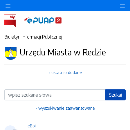
Ukryj/pokaż menu przedmiotowe
Uk
Biuletyn Informacji Publicznej
Urzędu Miasta w Redzie
ostatnio dodane
Wyszukiwarka
Szukaj
wyszukiwanie zaawansowane
eBoi