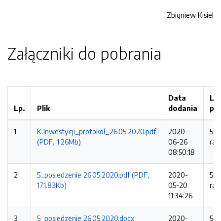
Zbigniew Kisiel
Załączniki do pobrania
Data
Li
Lp.
Plik
dodania
po
1
K.Inwestycji_protokół_26.05.2020.pdf
2020-
563
(PDF, 1.26Mb)
06-26
raz
08:50:18
2
5_posiedzenie 26.05.2020.pdf (PDF,
2020-
59
171.83Kb)
05-20
raz
11:34:26
3
5_posiedzenie 26.05.2020.docx
2020-
54