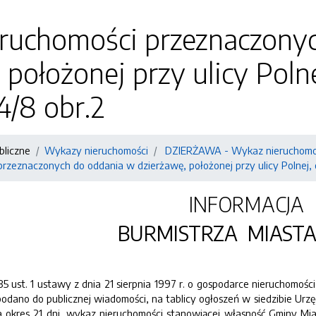
ruchomości przeznaczony
 położonej przy ulicy Pol
4/8 obr.2
bliczne
Wykazy nieruchomości
DZIERŻAWA - Wykaz nieruchomoś
rzeznaczonych do oddania w dzierżawę, położonej przy ulicy Polnej, 
INFORMACJA
BURMISTRZA MIAST
35 ust. 1 ustawy z dnia 21 sierpnia 1997 r. o gospodarce nieruchomościa
 podano do publicznej wiadomości, na tablicy ogłoszeń w siedzibie Ur
a okres 21 dni, wykaz nieruchomości stanowiącej własność Gminy Mia