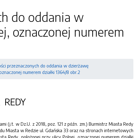
ch do oddania w
nej, oznaczonej numerem
ci przeznaczonych do oddania w dzierżawę
oznaczonej numerem działki 1364/8 obr.2
A REDY
mi (j.t. w Dz.U. z 2018, poz. 121 z późn. zm.) Burmistrz Miasta Redy
zędu Miasta w Redzie ul. Gdańska 33 oraz na stronach internetowych
sta Redy, położonej przy ulicy Polnej, oznaczonej numerem działki