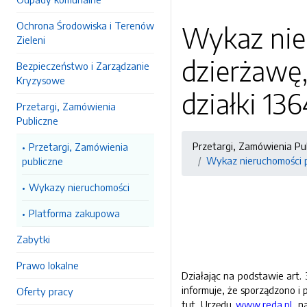
Ochrona Środowiska i Terenów
Wykaz nie
Zieleni
dzierżawę,
Bezpieczeństwo i Zarządzanie
Kryzysowe
działki 136
Przetargi, Zamówienia
Publiczne
Przetargi, Zamówienia Pu
Przetargi, Zamówienia
Wykaz nieruchomości p
publiczne
Wykazy nieruchomości
Platforma zakupowa
Zabytki
Prawo lokalne
Działając na podstawie art. 
informuje, że sporządzono i
Oferty pracy
tut. Urzędu
www.reda.pl
, n