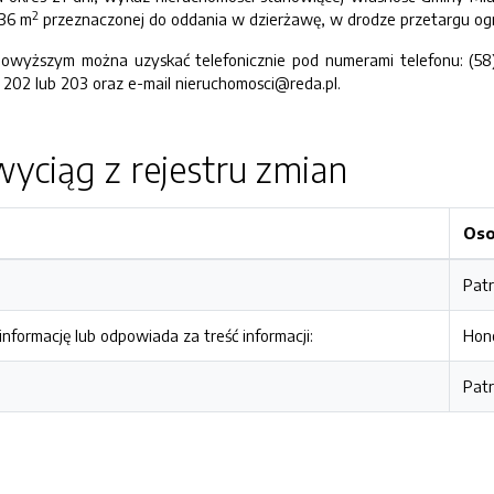
2
136 m
przeznaczonej do oddania w dzierżawę, w drodze przetargu og
owyższym można uzyskać telefonicznie pod numerami telefonu: (58)
j 202 lub 203 oraz e-mail nieruchomosci@reda.pl.
yciąg z rejestru zmian
Os
Pat
nformację lub odpowiada za treść informacji:
Hon
Pat