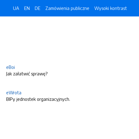
UA
EN
DE
Zamówienia publiczne
Wysoki kontrast
eBoi
Jak załatwić sprawę?
eWrota
BIPy jednostek organizacyjnych.