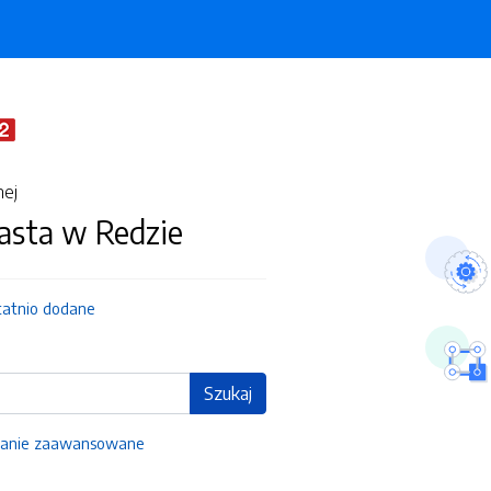
nej
asta w Redzie
tatnio dodane
Szukaj
anie zaawansowane