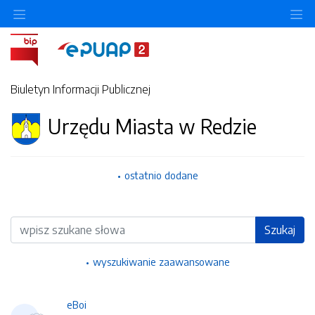
Ukryj/pokaż menu przedmiotowe
Uk
Biuletyn Informacji Publicznej
Urzędu Miasta w Redzie
ostatnio dodane
Wyszukiwarka
Szukaj
wyszukiwanie zaawansowane
eBoi