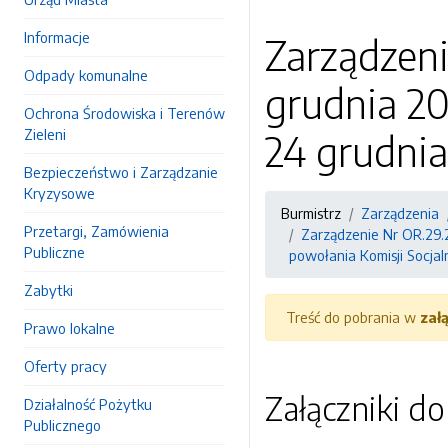
Informacje
Zarządzeni
Odpady komunalne
grudnia 20
Ochrona Środowiska i Terenów
Zieleni
24 grudnia
Bezpieczeństwo i Zarządzanie
Kryzysowe
Burmistrz
Zarządzenia
Przetargi, Zamówienia
Zarządzenie Nr OR.29.2
Publiczne
powołania Komisji Socjaln
Zabytki
Treść do pobrania w
zał
Prawo lokalne
Oferty pracy
Załączniki d
Działalność Pożytku
Publicznego