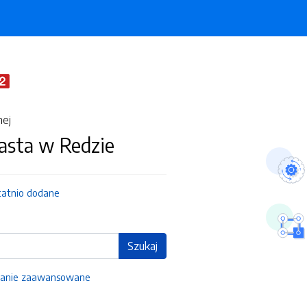
nej
asta w Redzie
tatnio dodane
Szukaj
anie zaawansowane