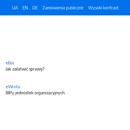
UA
EN
DE
Zamówienia publiczne
Wysoki kontrast
eBoi
Jak załatwić sprawę?
eWrota
BIPy jednostek organizacyjnych.