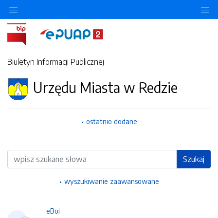
Ukryj/pokaż menu przedmiotowe
Uk
Biuletyn Informacji Publicznej
Urzędu Miasta w Redzie
ostatnio dodane
Wyszukiwarka
Szukaj
wyszukiwanie zaawansowane
eBoi