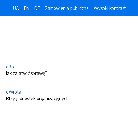
UA
EN
DE
Zamówienia publiczne
Wysoki kontrast
eBoi
Jak załatwić sprawę?
eWrota
BIPy jednostek organizacyjnych.