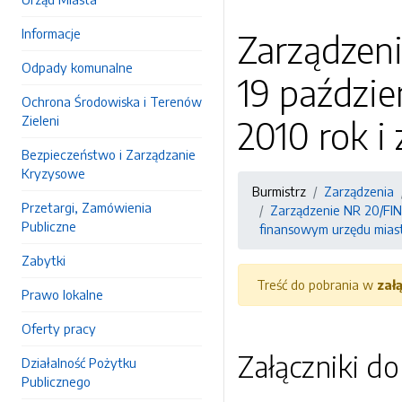
Informacje
Zarządzeni
Odpady komunalne
19 paździe
Ochrona Środowiska i Terenów
Zieleni
2010 rok i
Bezpieczeństwo i Zarządzanie
Kryzysowe
Burmistrz
Zarządzenia
Przetargi, Zamówienia
Zarządzenie NR 20/FIN/
Publiczne
finansowym urzędu mias
Zabytki
Treść do pobrania w
zał
Prawo lokalne
Oferty pracy
Załączniki d
Działalność Pożytku
Publicznego