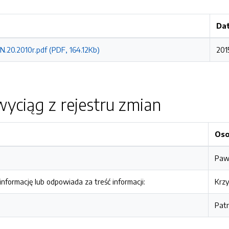
Dat
N.20.2010r.pdf (PDF, 164.12Kb)
201
yciąg z rejestru zmian
Os
Pawe
nformację lub odpowiada za treść informacji:
Krzy
Pat