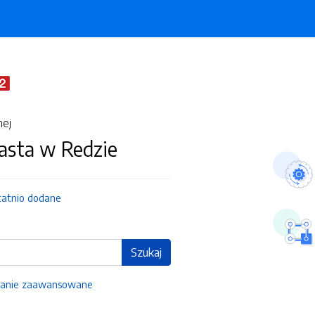
nej
asta w Redzie
tatnio dodane
Szukaj
anie zaawansowane