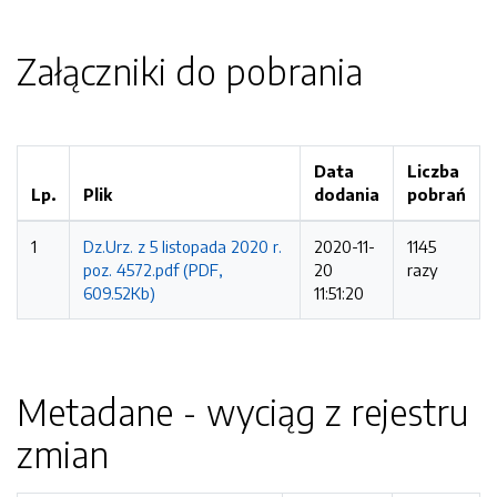
Załączniki do pobrania
Data
Liczba
Lp.
Plik
dodania
pobrań
1
Dz.Urz. z 5 listopada 2020 r.
2020-11-
1145
poz. 4572.pdf (PDF,
20
razy
609.52Kb)
11:51:20
Metadane - wyciąg z rejestru
zmian