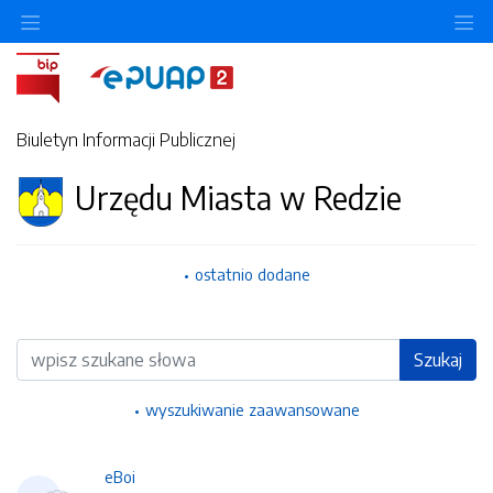
Ukryj/pokaż menu przedmiotowe
Uk
Biuletyn Informacji Publicznej
Urzędu Miasta w Redzie
ostatnio dodane
Wyszukiwarka
Szukaj
wyszukiwanie zaawansowane
eBoi