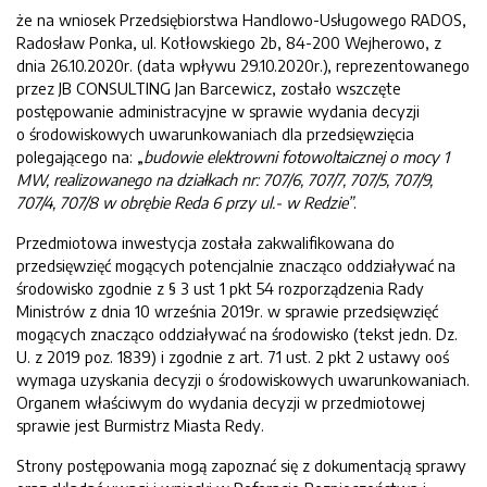
że na wniosek Przedsiębiorstwa Handlowo-Usługowego RADOS,
Radosław Ponka, ul. Kotłowskiego 2b, 84-200 Wejherowo, z
dnia 26.10.2020r. (data wpływu 29.10.2020r.), reprezentowanego
przez JB CONSULTING Jan Barcewicz, zostało wszczęte
postępowanie administracyjne w sprawie wydania decyzji
o środowiskowych uwarunkowaniach dla przedsięwzięcia
polegającego na: „
budowie elektrowni fotowoltaicznej o mocy 1
MW
, realizowanego na dział
kach nr:
707/6, 707/7, 707/5, 707/9,
707/4, 707/8 w obrębie Reda 6 przy ul.-
w Redzie
”
.
Przedmiotowa inwestycja została zakwalifikowana do
przedsięwzięć mogących potencjalnie znacząco oddziaływać na
środowisko zgodnie z § 3 ust 1 pkt 54 rozporządzenia Rady
Ministrów z dnia 10 września 2019r. w sprawie przedsięwzięć
mogących znacząco oddziaływać na środowisko (tekst jedn. Dz.
U. z 2019 poz. 1839) i zgodnie z art. 71 ust. 2 pkt 2 ustawy ooś
wymaga uzyskania decyzji o środowiskowych uwarunkowaniach.
Organem właściwym do wydania decyzji w przedmiotowej
sprawie jest Burmistrz Miasta Redy.
Strony postępowania mogą zapoznać się z dokumentacją sprawy