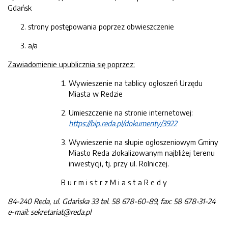
Gdańsk
strony postępowania poprzez obwieszczenie
a/a
Zawiadomienie upublicznia się poprzez:
Wywieszenie na tablicy ogłoszeń Urzędu
Miasta w Redzie
Umieszczenie na stronie internetowej:
https://bip.reda.pl/dokumenty/3922
Wywieszenie na słupie ogłoszeniowym Gminy
Miasto Reda zlokalizowanym najbliżej terenu
inwestycji, tj. przy ul. Rolniczej.
B u r m i s t r z M i a s t a R e d y
84-24
0
Reda
, ul.
Gdańska 33
tel. 58 678-60-89
, fax: 58 678-31-24
e-mail:
sekretariat@reda.pl