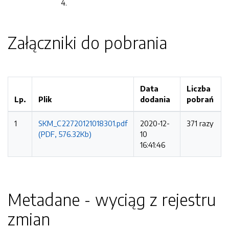
Załączniki do pobrania
Data
Liczba
Lp.
Plik
dodania
pobrań
1
SKM_C22720121018301.pdf
2020-12-
371 razy
(PDF, 576.32Kb)
10
16:41:46
Metadane - wyciąg z rejestru
zmian