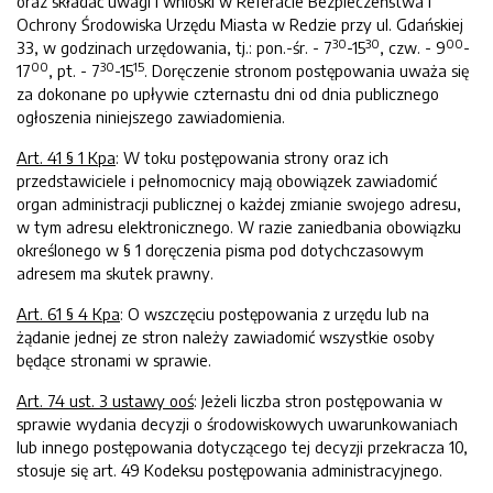
oraz składać uwagi i wnioski w Referacie Bezpieczeństwa i
Ochrony Środowiska Urzędu Miasta w Redzie przy ul. Gdańskiej
30
30
00
33, w godzinach urzędowania, tj.: pon.-śr. - 7
-15
, czw. - 9
-
00
30
15
17
, pt. - 7
-15
. Doręczenie stronom postępowania uważa się
za dokonane po upływie czternastu dni od dnia publicznego
ogłoszenia niniejszego zawiadomienia.
A
rt. 41 § 1 Kpa
: W toku postępowania strony oraz ich
przedstawiciele i pełnomocnicy mają obowiązek zawiadomić
organ administracji publicznej o każdej zmianie swojego adresu,
w tym adresu elektronicznego. W razie zaniedbania obowiązku
określonego w § 1 doręczenia pisma pod dotychczasowym
adresem ma skutek prawny.
Art. 61 § 4
Kpa
: O wszczęciu postępowania z urzędu lub na
żądanie jednej ze stron należy zawiadomić wszystkie osoby
będące stronami w sprawie.
Art.
74 ust. 3 ustawy ooś
: Jeżeli liczba stron postępowania w
sprawie wydania decyzji o środowiskowych uwarunkowaniach
lub innego postępowania dotyczącego tej decyzji przekracza 10,
stosuje się art. 49 Kodeksu postępowania administracyjnego.