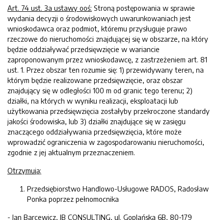
Art. 74 ust. 3a
ustawy
ooś
:
Stroną postępowania w sprawie
wydania decyzji o środowiskowych uwarunkowaniach jest
wnioskodawca oraz podmiot, któremu przysługuje prawo
rzeczowe do nieruchomości znajdującej się w obszarze, na który
będzie oddziaływać przedsięwzięcie w wariancie
zaproponowanym przez wnioskodawcę, z zastrzeżeniem art. 81
ust. 1. Przez obszar ten rozumie się: 1) przewidywany teren, na
którym będzie realizowane przedsięwzięcie, oraz obszar
znajdujący się w odległości 100 m od granic tego terenu; 2)
działki, na których w wyniku realizacji, eksploatacji lub
użytkowania przedsięwzięcia zostałyby przekroczone standardy
jakości środowiska, lub 3) działki znajdujące się w zasięgu
znaczącego oddziaływania przedsięwzięcia, które może
wprowadzić ograniczenia w zagospodarowaniu nieruchomości,
zgodnie z jej aktualnym przeznaczeniem.
Otrzymują:
Przedsiębiorstwo Handlowo-Usługowe RADOS, Radosław
Ponka poprzez pełnomocnika
- Jan Barcewicz, JB CONSULTING, ul. Goplańska 6B, 80-179