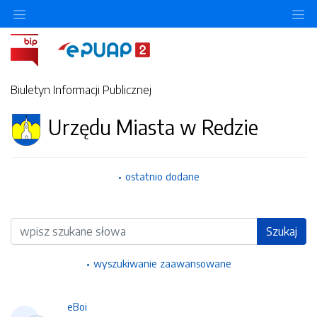
Ukryj/pokaż menu przedmiotowe
Uk
Biuletyn Informacji Publicznej
Urzędu Miasta w Redzie
ostatnio dodane
Wyszukiwarka
Szukaj
wyszukiwanie zaawansowane
eBoi