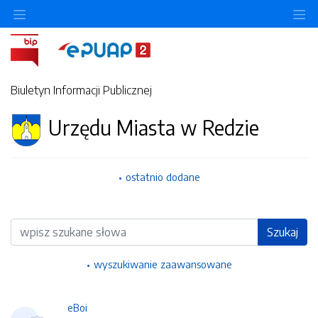
Ukryj/pokaż menu przedmiotowe
Uk
Biuletyn Informacji Publicznej
Urzędu Miasta w Redzie
ostatnio dodane
Wyszukiwarka
Szukaj
wyszukiwanie zaawansowane
eBoi