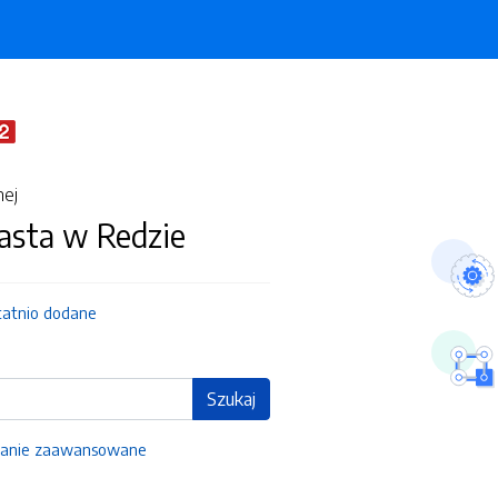
nej
asta w Redzie
tatnio dodane
Szukaj
anie zaawansowane