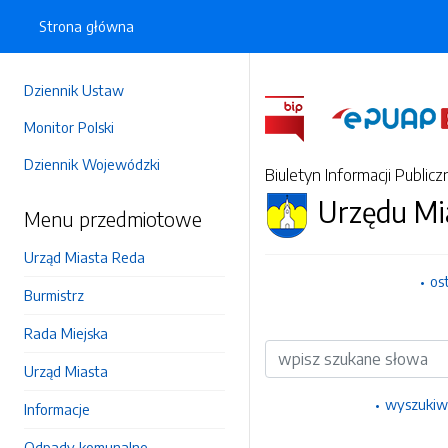
Strona główna
Dziennik Ustaw
Monitor Polski
Dziennik Wojewódzki
Biuletyn Informacji Publicz
Urzędu Mi
Menu przedmiotowe
Urząd Miasta Reda
os
Burmistrz
Rada Miejska
Wyszukiwarka
Urząd Miasta
wyszukiw
Informacje
Odpady komunalne