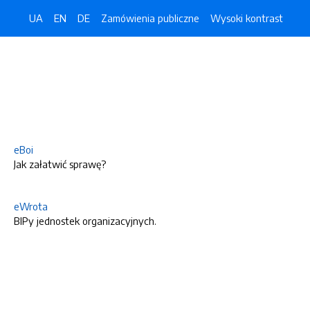
UA
EN
DE
Zamówienia publiczne
Wysoki kontrast
eBoi
Jak załatwić sprawę?
eWrota
BIPy jednostek organizacyjnych.