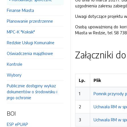
uzgodnienia zakresu zabiegó
Finanse Miasta
Uwagi dotyczące projektu w/
Planowanie przestrzenne
Osobą upoważnioną do konta
MPC-K "Koksik"
Miasta w Redzie, tel. 58 73
Redzkie Usługi Komunalne
Załączniki d
Oświadczenia majątkowe
Kontrole
Wybory
Lp.
Plik
Publicznie dostępny wykaz
dokumentów o środowisku i
1
Pomnik przyrody pr
jego ochronie
2
Uchwała RM w spr
BOI
3
Uchwała RM w spr
ESP ePUAP