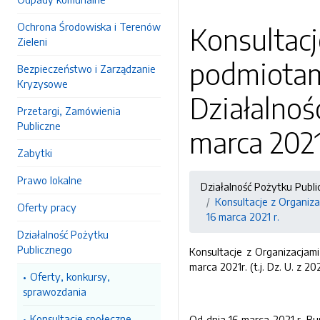
Ochrona Środowiska i Terenów
Konsultac
Zieleni
podmiotami
Bezpieczeństwo i Zarządzanie
Kryzysowe
Działalnoś
Przetargi, Zamówienia
Publiczne
marca 2021
Zabytki
Prawo lokalne
Działalność Pożytku Publ
Konsultacje z Organiza
Oferty pracy
16 marca 2021 r.
Działalność Pożytku
Publicznego
Konsultacje z Organizacjam
marca 2021r. (t.j. Dz. U. z 20
Oferty, konkursy,
sprawozdania
Konsultacje społeczne
Od dnia 16 marca 2021 r. Bu