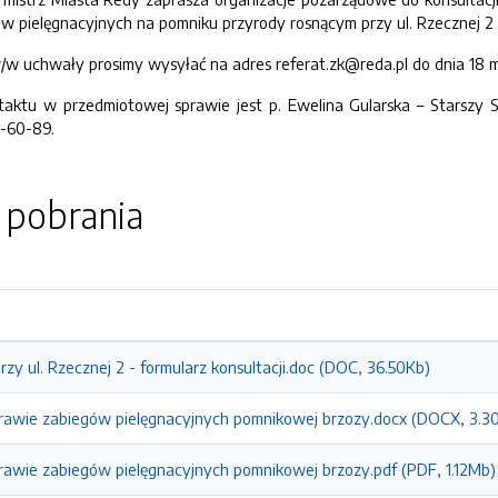
w pielęgnacyjnych na pomniku przyrody rosnącym przy ul. Rzecznej 2
w uchwały prosimy wysyłać na adres referat.zk@reda.pl do dnia 18 ma
ktu w przedmiotowej sprawie jest p. Ewelina Gularska – Starszy S
8-60-89.
o pobrania
zy ul. Rzecznej 2 - formularz konsultacji.doc (DOC, 36.50Kb)
awie zabiegów pielęgnacyjnych pomnikowej brzozy.docx (DOCX, 3.3
awie zabiegów pielęgnacyjnych pomnikowej brzozy.pdf (PDF, 1.12Mb)