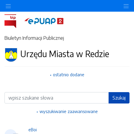
Ukryj/pokaż menu przedmiotowe
Uk
Biuletyn Informacji Publicznej
Urzędu Miasta w Redzie
ostatnio dodane
Wyszukiwarka
Szukaj
wyszukiwanie zaawansowane
eBoi