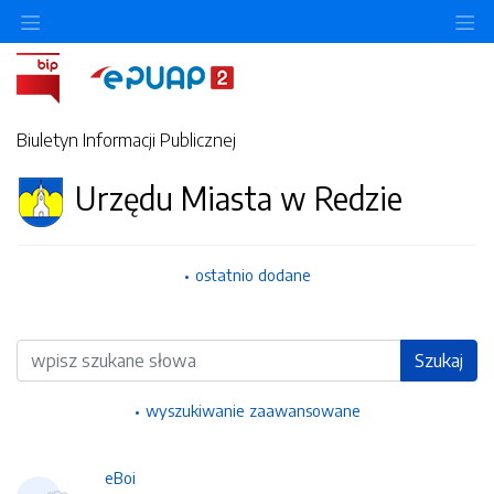
Ukryj/pokaż menu przedmiotowe
Uk
Biuletyn Informacji Publicznej
Urzędu Miasta w Redzie
ostatnio dodane
Wyszukiwarka
Szukaj
wyszukiwanie zaawansowane
eBoi