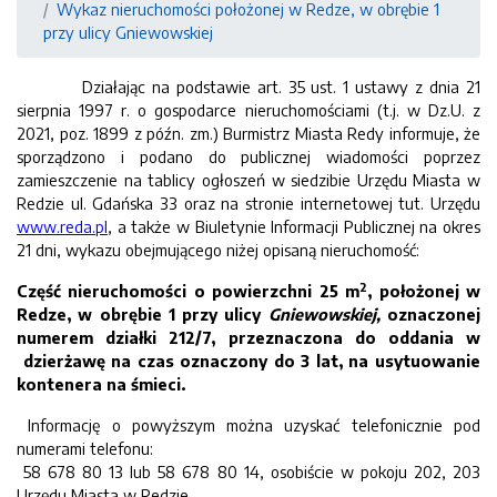
Wykaz nieruchomości położonej w Redze, w obrębie 1
przy ulicy Gniewowskiej
Działając na podstawie art. 35 ust. 1 ustawy z dnia 21
sierpnia 1997 r. o gospodarce nieruchomościami (t.j. w Dz.U. z
2021, poz. 1899 z późn. zm.) Burmistrz Miasta Redy informuje, że
sporządzono i podano do publicznej wiadomości poprzez
zamieszczenie na tablicy ogłoszeń w siedzibie Urzędu Miasta w
Redzie ul. Gdańska 33 oraz na stronie internetowej tut. Urzędu
www.reda.pl
, a także w Biuletynie Informacji Publicznej na okres
21 dni, wykazu obejmującego niżej opisaną nieruchomość:
2
Część nieruchomości o powierzchni 25 m
, położonej w
Redze, w obrębie 1 przy ulicy
Gniewowskiej,
oznaczonej
numerem działki 212/7, przeznaczona do oddania w
dzierżawę na czas oznaczony do 3 lat, na usytuowanie
kontenera na śmieci.
Informację o powyższym można uzyskać telefonicznie pod
numerami telefonu:
58 678 80 13 lub 58 678 80 14, osobiście w pokoju 202, 203
Urzędu Miasta w Redzie