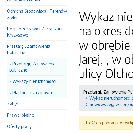
Ochrona Środowiska i Terenów
Wykaz nie
Zieleni
na okres d
Bezpieczeństwo i Zarządzanie
Kryzysowe
w obrębie 
Przetargi, Zamówienia
Publiczne
Jarej, , w
Przetargi, Zamówienia
ulicy Olch
publiczne
Wykazy nieruchomości
Przetargi, Zamówienia Pu
Platforma zakupowa
Wykaz nieruchomości pr
Zabytki
Gniewowskiej,, w obrębie
Prawo lokalne
Treść do pobrania w
zał
Oferty pracy