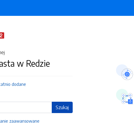
nej
asta w Redzie
tatnio dodane
Szukaj
anie zaawansowane