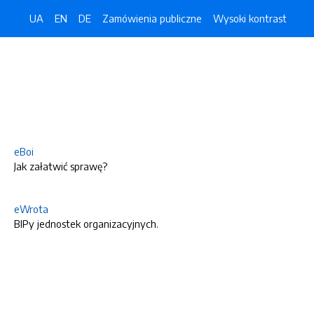
UA
EN
DE
Zamówienia publiczne
Wysoki kontrast
eBoi
Jak załatwić sprawę?
eWrota
BIPy jednostek organizacyjnych.