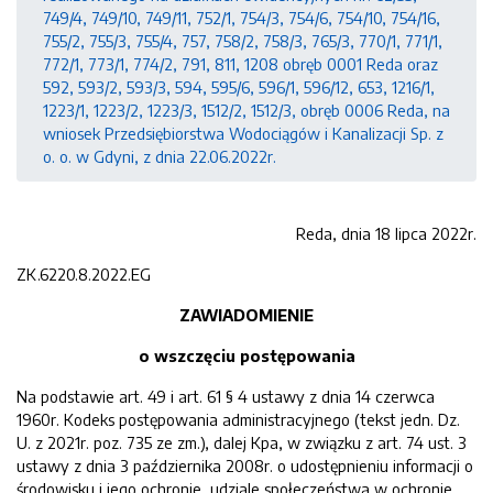
749/4, 749/10, 749/11, 752/1, 754/3, 754/6, 754/10, 754/16,
755/2, 755/3, 755/4, 757, 758/2, 758/3, 765/3, 770/1, 771/1,
772/1, 773/1, 774/2, 791, 811, 1208 obręb 0001 Reda oraz
592, 593/2, 593/3, 594, 595/6, 596/1, 596/12, 653, 1216/1,
1223/1, 1223/2, 1223/3, 1512/2, 1512/3, obręb 0006 Reda, na
wniosek Przedsiębiorstwa Wodociągów i Kanalizacji Sp. z
o. o. w Gdyni, z dnia 22.06.2022r.
Reda, dnia 18 lipca 2022r.
ZK.6220.8.2022.EG
ZAWIADOMIENIE
o wszczęciu postępowania
Na podstawie art. 49 i art. 61 § 4 ustawy z dnia 14 czerwca
1960r. Kodeks postępowania administracyjnego (tekst jedn. Dz.
U. z 2021r. poz. 735 ze zm.), dalej Kpa, w związku z art. 74 ust. 3
ustawy z dnia 3 października 2008r. o udostępnieniu informacji o
środowisku i jego ochronie, udziale społeczeństwa w ochronie