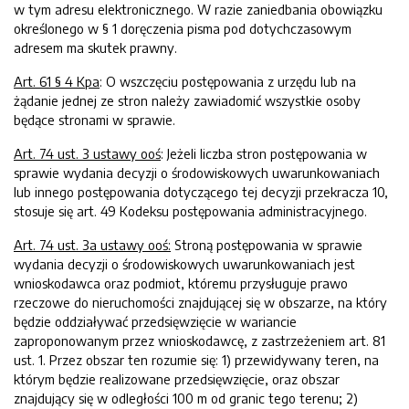
w tym adresu elektronicznego. W razie zaniedbania obowiązku
określonego w § 1 doręczenia pisma pod dotychczasowym
adresem ma skutek prawny.
Art. 61 § 4
Kpa
: O wszczęciu postępowania z urzędu lub na
żądanie jednej ze stron należy zawiadomić wszystkie osoby
będące stronami w sprawie.
Art.
74 ust. 3 ustawy ooś
: Jeżeli liczba stron postępowania w
sprawie wydania decyzji o środowiskowych uwarunkowaniach
lub innego postępowania dotyczącego tej decyzji przekracza 10,
stosuje się art. 49 Kodeksu postępowania administracyjnego.
Art. 74 ust. 3a
ustawy
ooś:
Stroną postępowania w sprawie
wydania decyzji o środowiskowych uwarunkowaniach jest
wnioskodawca oraz podmiot, któremu przysługuje prawo
rzeczowe do nieruchomości znajdującej się w obszarze, na który
będzie oddziaływać przedsięwzięcie w wariancie
zaproponowanym przez wnioskodawcę, z zastrzeżeniem art. 81
ust. 1. Przez obszar ten rozumie się: 1) przewidywany teren, na
którym będzie realizowane przedsięwzięcie, oraz obszar
znajdujący się w odległości 100 m od granic tego terenu; 2)