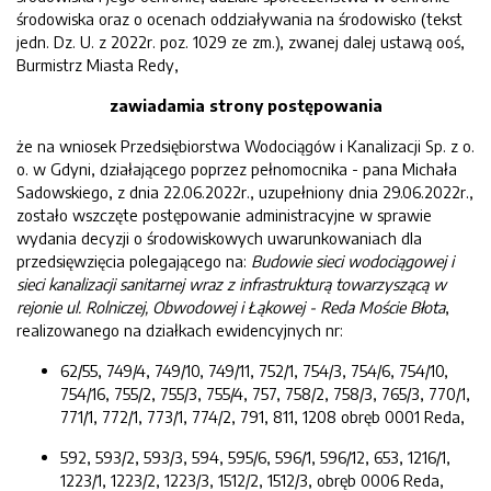
środowiska oraz o ocenach oddziaływania na środowisko (tekst
jedn. Dz. U. z 2022r. poz. 1029 ze zm.), zwanej dalej ustawą ooś,
Burmistrz Miasta Redy,
zawiadamia strony postępowania
że na wniosek Przedsiębiorstwa Wodociągów i Kanalizacji Sp. z o.
o. w Gdyni, działającego poprzez pełnomocnika - pana Michała
Sadowskiego, z dnia 22.06.2022r., uzupełniony dnia 29.06.2022r.,
zostało wszczęte postępowanie administracyjne w sprawie
wydania decyzji o środowiskowych uwarunkowaniach dla
przedsięwzięcia polegającego na:
Budowie sieci wodociągowej i
siec
i kanalizacji sanitarnej wraz z
infrastrukturą towarzyszącą w
rejonie ul. Rolniczej, Obwodowej i Łąkowej - Reda Moście Błota
,
realizowanego na działkach ewidencyjnych nr:
62/55, 749/4, 749/10, 749/11, 752/1, 754/3, 754/6, 754/10,
754/16, 755/2, 755/3, 755/4, 757, 758/2, 758/3, 765/3, 770/1,
771/1, 772/1, 773/1, 774/2, 791, 811, 1208 obręb 0001 Reda,
592, 593/2, 593/3, 594, 595/6, 596/1, 596/12, 653, 1216/1,
1223/1, 1223/2, 1223/3, 1512/2, 1512/3, obręb 0006 Reda,