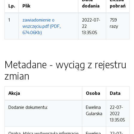
Lp.
Plik
dodania
pobrań
1
zawiadomienie o
2022-07-
759
wszczęciu.pdf (PDF,
22
razy
674.06Kb)
13:35:05
Metadane - wyciąg z rejestru
zmian
Akcja
Osoba
Data
Dodanie dokumentu:
Ewelina
22-07-
Gularska
2022
13:35:05
Osoba, która wytworzyła informację
Ewelina
22-07-