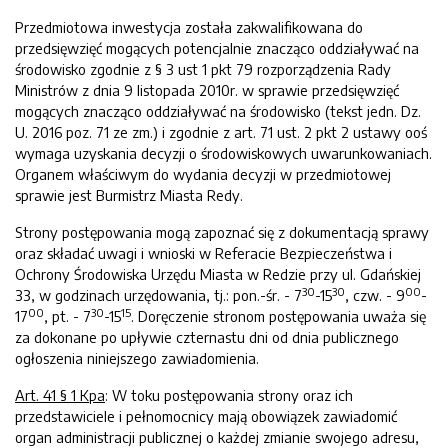
Przedmiotowa inwestycja została zakwalifikowana do
przedsięwzięć mogących potencjalnie znacząco oddziaływać na
środowisko zgodnie z § 3 ust 1 pkt 79 rozporządzenia Rady
Ministrów z dnia 9 listopada 2010r. w sprawie przedsięwzięć
mogących znacząco oddziaływać na środowisko (tekst jedn. Dz.
U. 2016 poz. 71 ze zm.) i zgodnie z art. 71 ust. 2 pkt 2 ustawy ooś
wymaga uzyskania decyzji o środowiskowych uwarunkowaniach.
Organem właściwym do wydania decyzji w przedmiotowej
sprawie jest Burmistrz Miasta Redy.
Strony postępowania mogą zapoznać się z dokumentacją sprawy
oraz składać uwagi i wnioski w Referacie Bezpieczeństwa i
Ochrony Środowiska Urzędu Miasta w Redzie przy ul. Gdańskiej
30
30
00
33, w godzinach urzędowania, tj.: pon.-śr. - 7
-15
, czw. - 9
-
00
30
15
17
, pt. - 7
-15
. Doręczenie stronom postępowania uważa się
za dokonane po upływie czternastu dni od dnia publicznego
ogłoszenia niniejszego zawiadomienia.
A
rt. 41 § 1 Kpa
: W toku postępowania strony oraz ich
przedstawiciele i pełnomocnicy mają obowiązek zawiadomić
organ administracji publicznej o każdej zmianie swojego adresu,