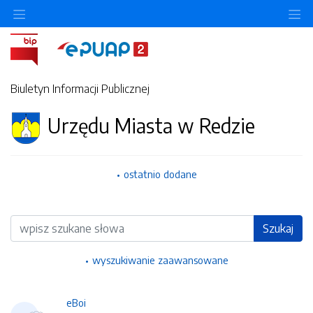
Ukryj/pokaż menu przedmiotowe
Uk
Biuletyn Informacji Publicznej
Urzędu Miasta w Redzie
ostatnio dodane
Wyszukiwarka
Szukaj
wyszukiwanie zaawansowane
eBoi