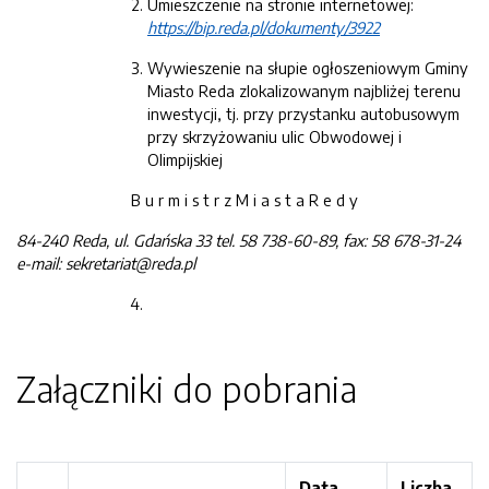
Umieszczenie na stronie internetowej:
https://bip.reda.pl/dokumenty/3922
Wywieszenie na słupie ogłoszeniowym Gminy
Miasto Reda zlokalizowanym najbliżej terenu
inwestycji, tj. przy przystanku autobusowym
przy skrzyżowaniu ulic Obwodowej i
Olimpijskiej
B u r m i s t r z M i a s t a R e d y
84-24
0
Reda
, ul.
Gdańska 33
tel. 58 738-60-89
, fax: 58 678-31-24
e-mail:
sekretariat@reda.pl
Załączniki do pobrania
Data
Liczba