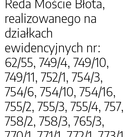
Reda Moście Błota,
realizowanego na
działkach
ewidencyjnych nr:
62/55, 749/4, 749/10,
749/11, 752/1, 754/3,
754/6, 754/10, 754/16,
755/2, 755/3, 755/4, 757,
758/2, 758/3, 765/3,
770/1, 771/1, 772/1, 773/1,