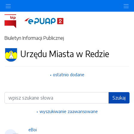
Ukryj/pokaż menu przedmiotowe
Uk
Biuletyn Informacji Publicznej
Urzędu Miasta w Redzie
ostatnio dodane
Wyszukiwarka
Szukaj
wyszukiwanie zaawansowane
eBoi