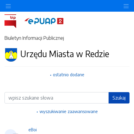
Ukryj/pokaż menu przedmiotowe
Uk
Biuletyn Informacji Publicznej
Urzędu Miasta w Redzie
ostatnio dodane
Wyszukiwarka
Szukaj
wyszukiwanie zaawansowane
eBoi