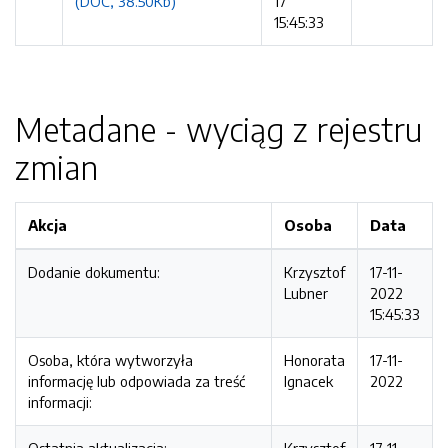
(DOC, 38.50Kb)
17
15:45:33
Metadane - wyciąg z rejestru
zmian
Akcja
Osoba
Data
Dodanie dokumentu:
Krzysztof
17-11-
Lubner
2022
15:45:33
Osoba, która wytworzyła
Honorata
17-11-
informację lub odpowiada za treść
Ignacek
2022
informacji: