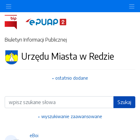
Ukryj/pokaż menu przedmiotowe
Uk
Biuletyn Informacji Publicznej
Urzędu Miasta w Redzie
ostatnio dodane
Wyszukiwarka
Szukaj
wyszukiwanie zaawansowane
eBoi