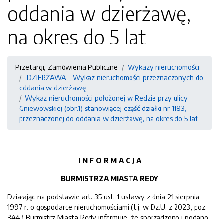
oddania w dzierżawę,
na okres do 5 lat
Przetargi, Zamówienia Publiczne
Wykazy nieruchomości
DZIERŻAWA - Wykaz nieruchomości przeznaczonych do
oddania w dzierżawę
Wykaz nieruchomości położonej w Redzie przy ulicy
Gniewowskiej (obr.1) stanowiącej część działki nr 1183,
przeznaczonej do oddania w dzierżawę, na okres do 5 lat
I N F O R M A C J A
BURMISTRZA MIASTA REDY
Działając na podstawie art. 35 ust. 1 ustawy z dnia 21 sierpnia
1997 r. o gospodarce nieruchomościami (t.j. w Dz.U. z 2023, poz.
344.) Burmistrz Miasta Redy informuje, że sporządzono i podano