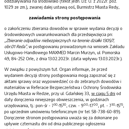
oddziaływania na środowisko (tekst jedn. Dz. U. z 2022r. poz.
1029 ze zm.), zwanej dalej ustawą ooś, Burmistrz Miasta Redy,
zawiadamia strony postępowania
o zakończeniu zbierania dowodów w sprawie wydania decyzji o
środowiskowych uwarunkowaniach dla przedsięwzięcia pn:
„
Zbieranie odpadów niebezpiecznych na terenie
działki 1305/7,
obr.01 Reda
”
,
w postępowaniu prowadzonym na wniosek Zakładu
Usługowo-Handlowego MAXMED Marcin Murzyn, ul. Pomorska
49, 84-252 Orle, z dnia 13.02.2023r. (data wpływu 13.03.2023r.).
W związku z powyższym tut. Organ informuje, że przed
wydaniem decyzji strony postępowania mogą zapoznać się z
aktami sprawy oraz wypowiedzieć co do zebranych dowodów i
materiałów w Referacie Bezpieczeństwa i Ochrony Środowiska
Urzędu Miasta w Redzie, przy ul. Gdańskiej 33,
w ciągu
5
dni
od
daty doręczenia niniejszego obwieszczenia, w godzinach
30
30
00
00
30
15
urzędowania, tj.: pon-śr - 7
-15
, czw. - 9
-17
, pt. - 7
-15
,
po uprzednim umówieniu telefonicznym (nr tel. 58-738-60-89).
Doręczenie stronom postępowania uważa się za dokonane po
upływie czternastu dni od dnia publicznego ogłoszenia