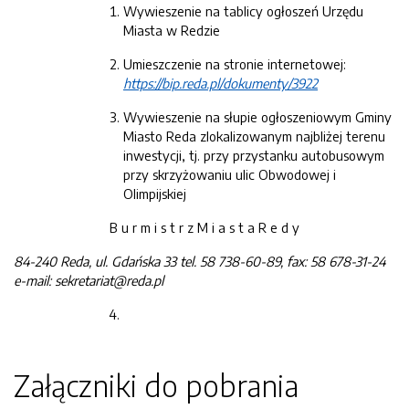
Wywieszenie na tablicy ogłoszeń Urzędu
Miasta w Redzie
Umieszczenie na stronie internetowej:
h
ttps://bip.reda.pl/dokumenty/3922
Wywieszenie na słupie ogłoszeniowym Gminy
Miasto Reda zlokalizowanym najbliżej terenu
inwestycji, tj. przy przystanku autobusowym
przy skrzyżowaniu ulic Obwodowej i
Olimpijskiej
B u r m i s t r z M i a s t a R e d y
84-24
0
Reda
, ul.
Gdańska 33
tel. 58 738-60-89
, fax: 58 678-31-24
e-mail:
sekretariat@reda.pl
Załączniki do pobrania