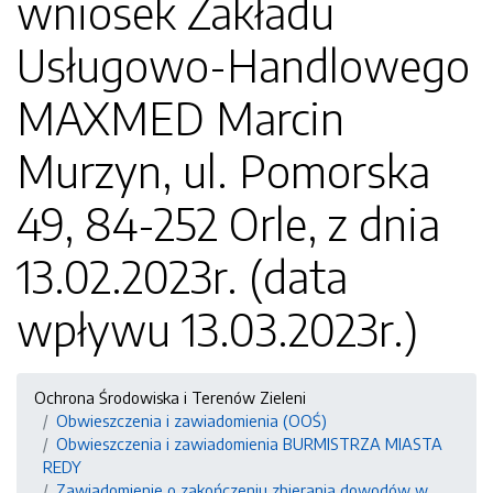
wniosek Zakładu
Usługowo-Handlowego
MAXMED Marcin
Murzyn, ul. Pomorska
49, 84-252 Orle, z dnia
13.02.2023r. (data
wpływu 13.03.2023r.)
Ochrona Środowiska i Terenów Zieleni
Obwieszczenia i zawiadomienia (OOŚ)
Obwieszczenia i zawiadomienia BURMISTRZA MIASTA
REDY
Zawiadomienie o zakończeniu zbierania dowodów w