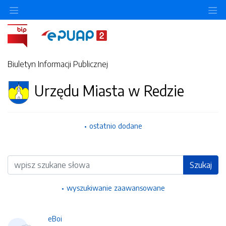
Ukryj/pokaż menu przedmiotowe
Uk
Biuletyn Informacji Publicznej
Urzędu Miasta w Redzie
ostatnio dodane
Wyszukiwarka
Szukaj
wyszukiwanie zaawansowane
eBoi