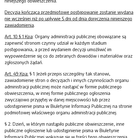
niniejszego obwieszczenia.
Decyzja kończąca przedmiotowe postępowanie zostanie wydana
nie wcześniej niż po upływie
5
dni
od dnia doręczenia niniejszego
zawiadomienia
.
Art. 10 § 1 Kpa
: Organy administracji publicznej obowiązane są
zapewnić stronom czynny udział w każdym stadium
postępowania, a przed wydaniem decyzji umożliwić im
wypowiedzenie się co do zebranych dowodów i materiałów oraz
zgłoszonych żądań.
Art. 49 Kpa:
§ 1. Jeżeli przepis szczególny tak stanowi,
zawiadomienie stron o decyzjach i innych czynnościach organu
administracji publicznej może nastąpić w formie publicznego
obwieszczenia, w innej formie publicznego ogłoszenia
zwyczajowo przyjętej w danej miejscowości lub przez
udostępnienie pisma w Biuletynie Informacji Publicznej na stronie
podmiotowej właściwego organu administracji publicznej.
§ 2. Dzień, w którym nastąpiło publiczne obwieszczenie, inne
publiczne ogłoszenie lub udostępnienie pisma w Biuletynie
Informacji Publicznej wskazuje się w treści tego obwieszczenia,