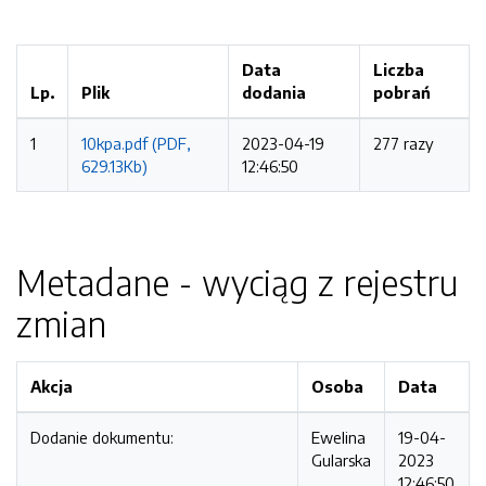
Data
Liczba
Lp.
Plik
dodania
pobrań
1
10kpa.pdf (PDF,
2023-04-19
277 razy
629.13Kb)
12:46:50
Metadane - wyciąg z rejestru
zmian
Akcja
Osoba
Data
Dodanie dokumentu:
Ewelina
19-04-
Gularska
2023
12:46:50