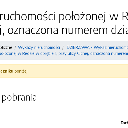
uchomości położonej w Re
ej, oznaczona numerem dzia
bliczne
Wykazy nieruchomości
DZIERŻAWA - Wykaz nieruchomoś
łożonej w Redzie w obrębie 1, przy ulicy Cichej, oznaczona numerem 
ączniku
poniżej.
o pobrania
Dat