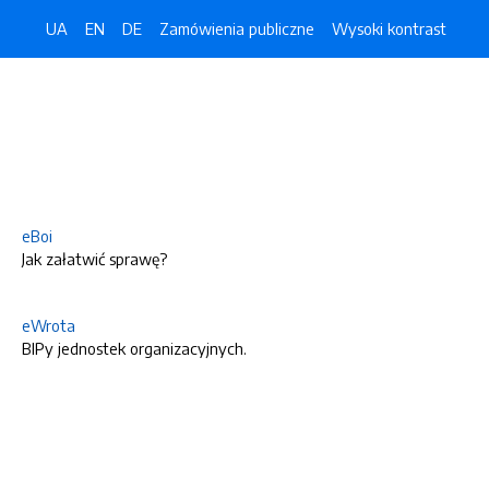
UA
EN
DE
Zamówienia publiczne
Wysoki kontrast
eBoi
Jak załatwić sprawę?
eWrota
BIPy jednostek organizacyjnych.