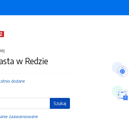
nej
asta w Redzie
tatnio dodane
Szukaj
anie zaawansowane