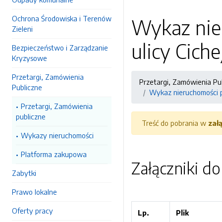
Ochrona Środowiska i Terenów
Wykaz nier
Zieleni
ulicy Cich
Bezpieczeństwo i Zarządzanie
Kryzysowe
Przetargi, Zamówienia
Przetargi, Zamówienia Pu
Publiczne
Wykaz nieruchomości po
Przetargi, Zamówienia
publiczne
Treść do pobrania w
zał
Wykazy nieruchomości
Platforma zakupowa
Załączniki d
Zabytki
Prawo lokalne
Oferty pracy
Lp.
Plik