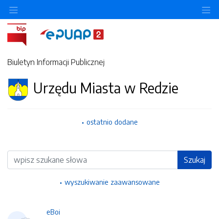
Ukryj/pokaż menu przedmiotowe
Uk
Biuletyn Informacji Publicznej
Urzędu Miasta w Redzie
ostatnio dodane
Wyszukiwarka
Szukaj
wyszukiwanie zaawansowane
eBoi