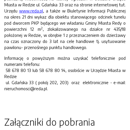
Miasta w Redzie ul. Gdańska 33 oraz na stronie internetowej tut.
Urzędu
www.reda.pl
, a także w Biuletynie Informacji Publicznej
na okres 21 dni wykaz dla obiektu stanowiącego odcinek tunelu
pod dworcem PKP będącego we władaniu Gminy Miasta Redy o
2
powierzchni 12 m
, zlokalizowanego na działce nr 435/18
położonej w Redzie, w obrębie 1 z przeznaczeniem do dzierżawy
na czas oznaczony do 3 lat na cele handlowe tj. usytuowanie
pawilonu- przenośnego punktu handlowego.
Informację o powyższym można uzyskać telefonicznie pod
numerami telefonu:
58 678 80 13 lub 58 678 80 14, osobiście w Urzędzie Miasta w
Redzie
ul. Gdańska 33 ( pokój 202, 203) oraz elektronicznie - e-mail:
nieruchomosci@reda.pl.
Załączniki do pobrania