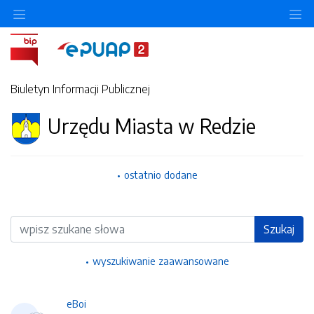
Ukryj/pokaż menu przedmiotowe
Uk
Biuletyn Informacji Publicznej
Urzędu Miasta w Redzie
ostatnio dodane
Wyszukiwarka
Szukaj
wyszukiwanie zaawansowane
eBoi