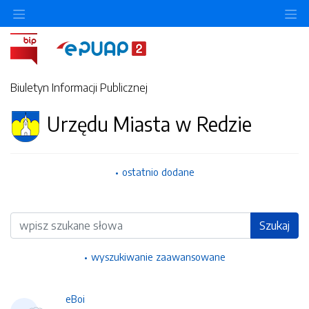
Ukryj/pokaż menu przedmiotowe
Uk
Biuletyn Informacji Publicznej
Urzędu Miasta w Redzie
ostatnio dodane
Wyszukiwarka
Szukaj
wyszukiwanie zaawansowane
eBoi