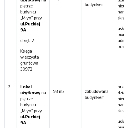
budynkiem
piętrze
nieuc
budynku
hand
„Młyn” przy
skła
ul.Puckiej
usłu
9
A
biuro
obręb 2
admin
prac
Księga
wieczysta
gruntowa
30972
2
Lokal
prze
93 m2
zabudowana
użytkowy
na
dział
budynkiem
piętrze
nieuc
budynku
hand
„Młyn” przy
skła
ul.Puckiej
usłu
9
A
biuro