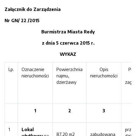
Załącznik do Zarządzenia
Nr GN/
22
/201
5
Burmistrza Miasta Redy
z dnia
5
czerwca
2
01
5
r.
WYKAZ
Lp.
Oznaczenie
Powierzchnia
Opis
Prz
nieruchomości
najmu,
nieruchomości
dzierżawy
zago
1
2
3
1
Lokal
prze
87,20 m2
zabudowana
użytkowy
na
dział