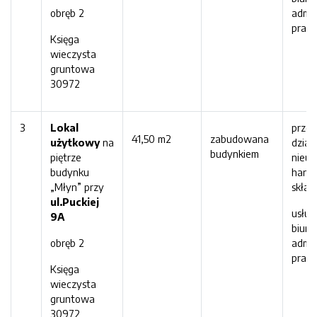
obręb 2
admin
prac
Księga
wieczysta
gruntowa
30972
3
Lokal
prze
41,50 m2
zabudowana
użytkowy
na
dział
budynkiem
piętrze
nieuc
budynku
hand
„Młyn” przy
skła
ul.Puckiej
usłu
9
A
biuro
obręb 2
admin
prac
Księga
wieczysta
gruntowa
30972