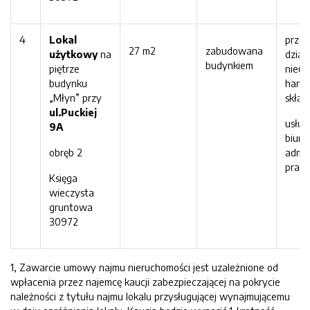
4
Lokal
prze
27 m2
zabudowana
użytkowy
na
dział
budynkiem
piętrze
nieuc
budynku
hand
„Młyn” przy
skła
ul.Puckiej
usłu
9
A
biuro
obręb 2
admin
prac
Księga
wieczysta
gruntowa
30972
1, Zawarcie umowy najmu nieruchomości jest uzależnione od
wpłacenia przez najemcę kaucji zabezpieczającej na pokrycie
należności z tytułu najmu lokalu przysługującej wynajmującemu