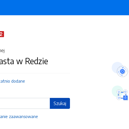
nej
asta w Redzie
tatnio dodane
Szukaj
anie zaawansowane