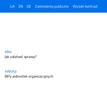
UA
EN
DE
Zamówienia publiczne
Wysoki kontrast
eBoi
Jak załatwić sprawę?
eWrota
BIPy jednostek organizacyjnych.