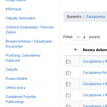
Informacje
Burmistrz
Zarządzenia
Odpady komunalne
Ochrona Środowiska i Terenów
Zieleni
Pokaż
pozycji
Bezpieczeństwo i Zarządzanie
Kryzysowe
Nazwa dokume
Kolejność
Przetargi, Zamówienia
Publiczne
Zarządzenia z 
Zabytki
Zarządzenia Re
Prawo lokalne
Zarządzenia z Re
Oferty pracy
Zarządzenia z R
Działalność Pożytku
Publicznego
Zarządzenia z 