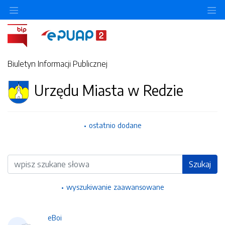
Ukryj/pokaż menu przedmiotowe
Uk
Biuletyn Informacji Publicznej
Urzędu Miasta w Redzie
ostatnio dodane
Wyszukiwarka
Szukaj
wyszukiwanie zaawansowane
eBoi