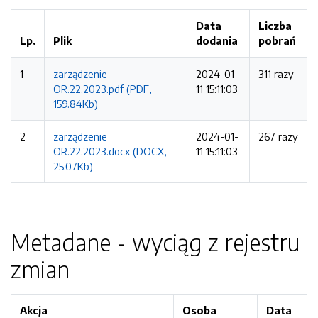
Data
Liczba
Lp.
Plik
dodania
pobrań
1
zarządzenie
2024-01-
311 razy
OR.22.2023.pdf (PDF,
11 15:11:03
159.84Kb)
2
zarządzenie
2024-01-
267 razy
OR.22.2023.docx (DOCX,
11 15:11:03
25.07Kb)
Metadane - wyciąg z rejestru
zmian
Akcja
Osoba
Data