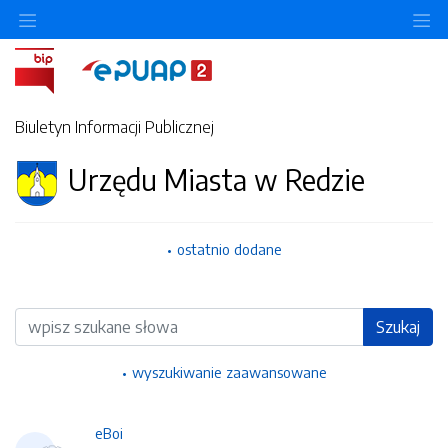
Ukryj/pokaż menu przedmiotowe
Uk
Biuletyn Informacji Publicznej
Urzędu Miasta w Redzie
ostatnio dodane
Wyszukiwarka
Szukaj
wyszukiwanie zaawansowane
eBoi