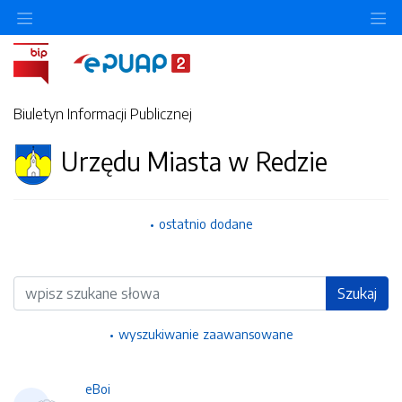
Ukryj/pokaż menu przedmiotowe
Uk
Biuletyn Informacji Publicznej
Urzędu Miasta w Redzie
ostatnio dodane
Wyszukiwarka
Szukaj
wyszukiwanie zaawansowane
eBoi