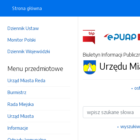
Strona główna
Dziennik Ustaw
Monitor Polski
Dziennik Wojewódzki
Biuletyn Informacji Publicz
Urzędu Mi
Menu przedmiotowe
Urząd Miasta Reda
os
Burmistrz
Rada Miejska
Wyszukiwarka
Urząd Miasta
wyszukiw
Informacje
Odpady komunalne