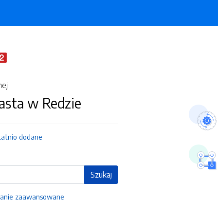
nej
asta w Redzie
tatnio dodane
Szukaj
anie zaawansowane