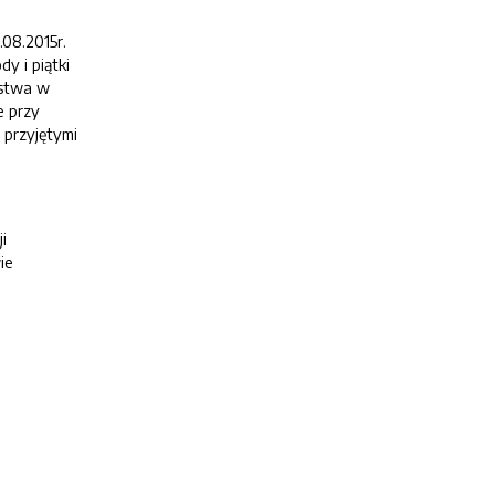
08.2015r.
dy i piątki
ństwa w
e przy
 przyjętymi
i
ie