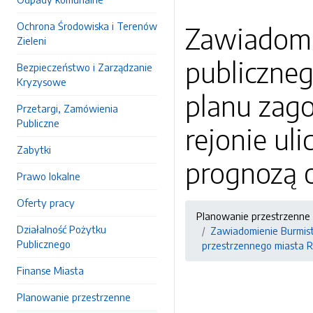
Ochrona Środowiska i Terenów
Zawiadomi
Zieleni
publiczne
Bezpieczeństwo i Zarządzanie
Kryzysowe
planu zag
Przetargi, Zamówienia
Publiczne
rejonie uli
Zabytki
prognozą 
Prawo lokalne
Oferty pracy
Planowanie przestrzenne
Działalność Pożytku
Zawiadomienie Burmist
Publicznego
przestrzennego miasta Re
Finanse Miasta
Planowanie przestrzenne