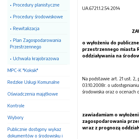
Procedury planistyczne
UA.6721.1.2.54.2014
Procedury środowiskowe
Rewitalizacja
ZA
Plan Zagospodarowania
o wyłożeniu do publiczn
Przestrzennego
przestrzennego miasta 
oddziaływania na środo
Uchwała krajobrazowa
MPC-K "Koksik"
Na podstawie art. 21 ust. 2, pk
Redzkie Usługi Komunalne
03.10.2008r. o udostępnianiu
środowiska oraz o ocenach od
Oświadczenia majątkowe
Kontrole
zawiadamiam
o wyłożeni
Wybory
zagospodarowania prze
wraz z prognozą oddzia
Publicznie dostępny wykaz
dokumentów o środowisku i