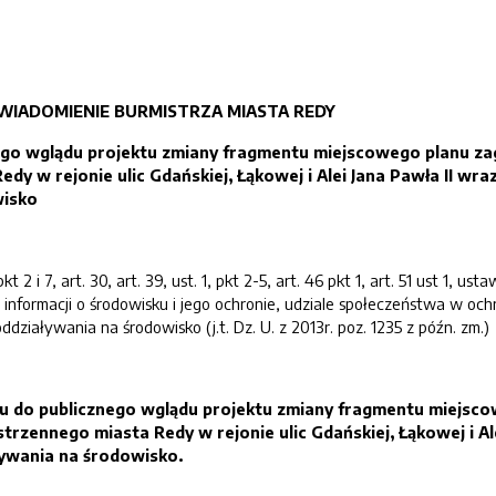
WIADOMIENIE BURMISTRZA MIASTA REDY
ego wglądu projektu zmiany fragmentu
miejscowego planu z
Redy
w rejonie
ulic Gdańskiej, Łąkowej i Alei Jana Pawła II
wraz
wisko
t 2 i 7, art. 30, art. 39, ust. 1, pkt 2-5, art. 46 pkt 1, art. 51 ust 1, ust
 informacji o środowisku i jego ochronie, udziale społeczeństwa w och
działywania na środowisko (j.t. Dz. U. z 2013r. poz. 1235 z późn. zm.)
u do publicznego wglądu projektu
zmiany fragmentu miejsco
strzennego miasta Redy
w rejonie
ulic Gdańskiej, Łąkowej i Al
ływania na środowisko
.