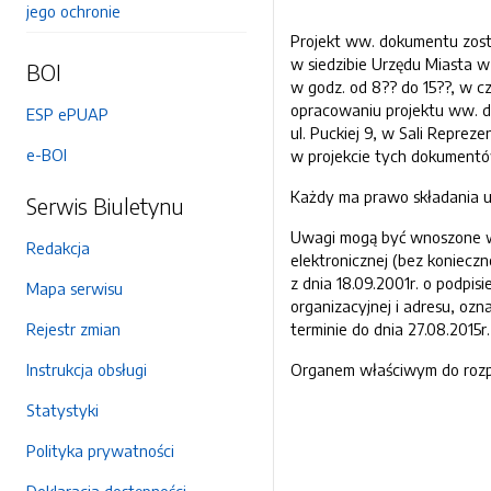
jego ochronie
Projekt ww. dokumentu zosta
w siedzibie Urzędu Miasta w R
BOI
w godz. od 8?? do 15??, w c
opracowaniu projektu ww. do
ESP ePUAP
ul. Puckiej 9, w Sali Reprez
e-BOI
w projekcie tych dokumentó
Każdy ma prawo składania 
Serwis Biuletynu
Uwagi mogą być wnoszone w 
Redakcja
elektronicznej (bez koniec
z dnia 18.09.2001r. o podpis
Mapa serwisu
organizacyjnej i adresu, oz
Rejestr zmian
terminie do dnia 27.08.2015r
Instrukcja obsługi
Organem właściwym do rozpa
Statystyki
Polityka prywatności