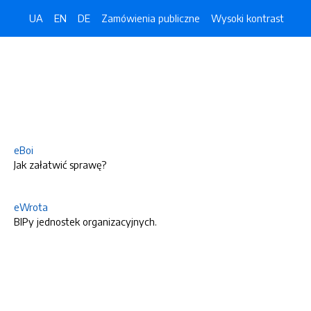
UA
EN
DE
Zamówienia publiczne
Wysoki kontrast
eBoi
Jak załatwić sprawę?
eWrota
BIPy jednostek organizacyjnych.