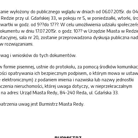
nie wyłożony do publicznego wglądu w dniach od 06.07.2015r. do 04.
edzie przy ul. Gdańskiej 33, w pokoju nr 5, w poniedziałki, wtorki, śro
zwartki w godz. od 9??do 17??. W celu umożliwienia udziału społecze
kumentu w dniu 17.07.2015r. o godz. 10?? w Urzędzie Miasta w Redzi
entacyjnej, sala nr 20, zostanie przeprowadzona dyskusja publiczna nad
w rozwiązaniami.
uwag i wniosków do tych dokumentów.
formie pisemnej, ustnie do protokołu, za pomocą środków komunikacj
zności opatrywania ich bezpiecznym podpisem, o którym mowa w ustaw
ie elektronicznym) z podaniem imienia i nazwiska lub nazwy jednostki
naczenia nieruchomości, której uwaga dotyczy, w nieprzekraczalnym
. na adres: Urząd Miasta Redy, 84-240 Reda, ul. Gdańska 33.
trzenia uwag jest Burmistrz Miasta Redy.