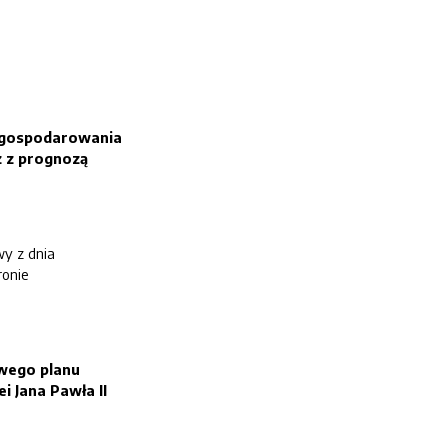
agospodarowania
 z prognozą
awy z dnia
ronie
wego planu
ei Jana Pawła II