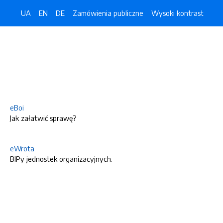
UA
EN
DE
Zamówienia publiczne
Wysoki kontrast
eBoi
Jak załatwić sprawę?
eWrota
BIPy jednostek organizacyjnych.