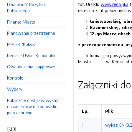
tut. Urzędu
www.reda.pl,a
t
Działalność Pożytku
okres do 3 lat położonych w 
Publicznego
Gniewowskiej, obręb
Finanse Miasta
Kazimierskiej, obrę
Planowanie przestrzenne
12-go Marca obręb 2
MPC-K "Koksik"
z przeznaczeniem na us
Redzkie Usługi Komunalne
Informację o powyższym mo
Miasta w Redzie ul. Gdań
Oświadczenia majątkowe
Kontrole
Załączniki d
Wybory
Publicznie dostępny wykaz
dokumentów o środowisku i
Lp.
Plik
jego ochronie
1
wykaz GN.13.
BOI