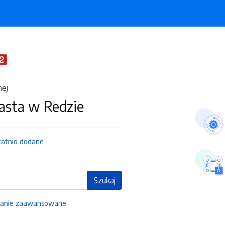
nej
asta w Redzie
tatnio dodane
Szukaj
anie zaawansowane