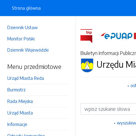
Strona główna
Dziennik Ustaw
Monitor Polski
Dziennik Wojewódzki
Biuletyn Informacji Publicz
Urzędu Mi
Menu przedmiotowe
Urząd Miasta Reda
os
Burmistrz
Rada Miejska
Wyszukiwarka
Urząd Miasta
wyszukiw
Informacje
Odpady komunalne