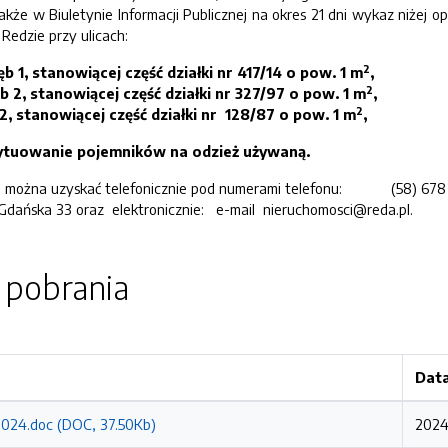
akże w Biuletynie Informacji Publicznej na okres 21 dni wykaz niżej
Redzie przy ulicach:
2
 1, stanowiącej część działki nr 417/14 o pow. 1 m
,
2
b 2, stanowiącej część działki nr 327/97 o pow. 1 m
,
2
, stanowiącej część działki nr 128/87 o pow. 1 m
,
ytuowanie pojemników na odzież używaną.
żna uzyskać telefonicznie pod numerami telefonu: (58) 678 – 80
ska 33 oraz elektronicznie: e-mail nieruchomosci@reda.pl.
o pobrania
Data
2024.doc (DOC, 37.50Kb)
2024