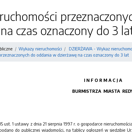
ruchomości przeznaczony
na czas oznaczony do 3 la
bliczne
Wykazy nieruchomości
DZIERŻAWA - Wykaz nieruchomoś
rzeznaczonych do oddania w dzierżawę na czas oznaczony do 3 lat
I N F O R M A C J A
BURMISTRZA MIASTA RED
35 ust. 1 ustawy z dnia 21 sierpnia 1997 r. o gospodarce nieruchomościa
 podano do publicznej wiadomości, na tablicy ogłoszeń w siedzibie U