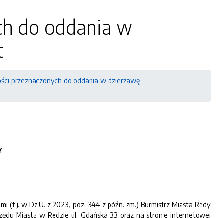
ch do oddania w
t
ci przeznaczonych do oddania w dzierżawę
Y
mi (t.j. w Dz.U. z 2023, poz. 344 z późn. zm.) Burmistrz Miasta Redy
rzędu Miasta w Redzie ul. Gdańska 33 oraz na stronie internetowej