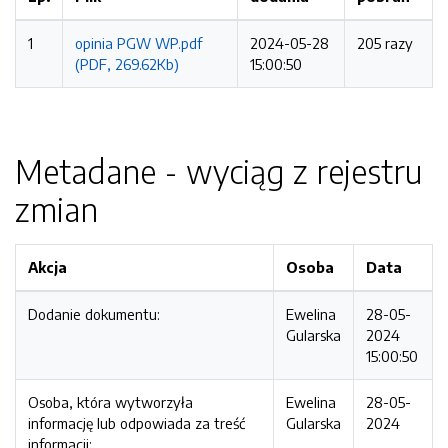
1
opinia PGW WP.pdf
2024-05-28
205 razy
(PDF, 269.62Kb)
15:00:50
Metadane - wyciąg z rejestru
zmian
Akcja
Osoba
Data
Dodanie dokumentu:
Ewelina
28-05-
Gularska
2024
15:00:50
Osoba, która wytworzyła
Ewelina
28-05-
informację lub odpowiada za treść
Gularska
2024
informacji: