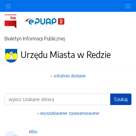
Ukryj/pokaż menu przedmiotowe
Uk
Biuletyn Informacji Publicznej
Urzędu Miasta w Redzie
ostatnio dodane
Wyszukiwarka
Szukaj
wyszukiwanie zaawansowane
eBoi