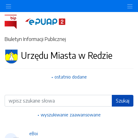
Ukryj/pokaż menu przedmiotowe
Uk
Biuletyn Informacji Publicznej
Urzędu Miasta w Redzie
ostatnio dodane
Wyszukiwarka
Szukaj
wyszukiwanie zaawansowane
eBoi