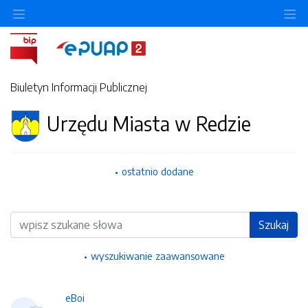
Ukryj/pokaż menu przedmiotowe
Uk
Biuletyn Informacji Publicznej
Urzędu Miasta w Redzie
ostatnio dodane
Wyszukiwarka
Szukaj
wyszukiwanie zaawansowane
eBoi