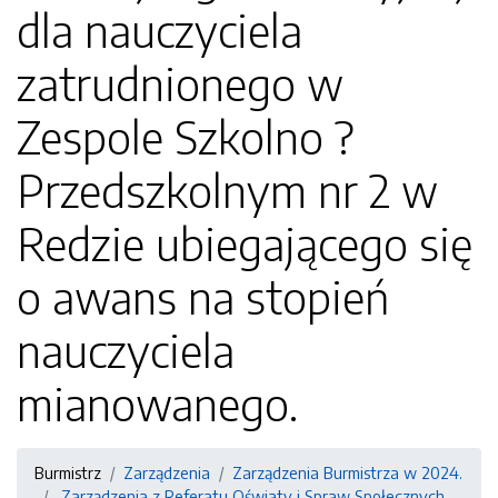
dla nauczyciela
zatrudnionego w
Zespole Szkolno ?
Przedszkolnym nr 2 w
Redzie ubiegającego się
o awans na stopień
nauczyciela
mianowanego.
Burmistrz
Zarządzenia
Zarządzenia Burmistrza w 2024.
Zarządzenia z Referatu Oświaty i Spraw Społecznych