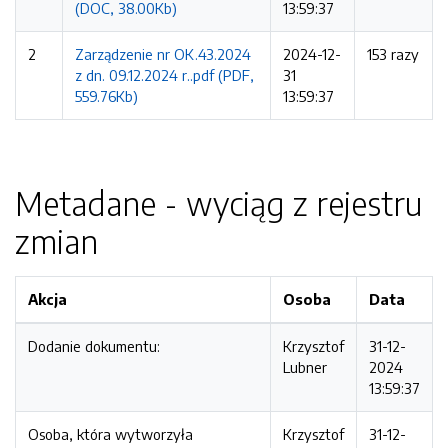
(DOC, 38.00Kb)
13:59:37
2
Zarządzenie nr OK.43.2024
2024-12-
153 razy
z dn. 09.12.2024 r..pdf (PDF,
31
559.76Kb)
13:59:37
Metadane - wyciąg z rejestru
zmian
Akcja
Osoba
Data
Dodanie dokumentu:
Krzysztof
31-12-
Lubner
2024
13:59:37
Osoba, która wytworzyła
Krzysztof
31-12-