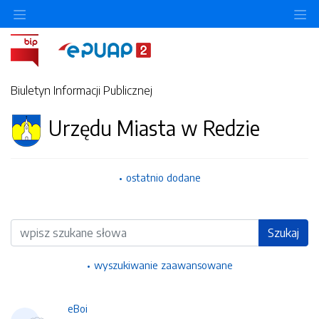
Ukryj/pokaż menu przedmiotowe
Uk
Biuletyn Informacji Publicznej
Urzędu Miasta w Redzie
ostatnio dodane
Wyszukiwarka
Szukaj
wyszukiwanie zaawansowane
eBoi