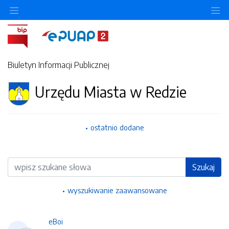
Ukryj/pokaż menu przedmiotowe
Uk
Biuletyn Informacji Publicznej
Urzędu Miasta w Redzie
ostatnio dodane
Wyszukiwarka
Szukaj
wyszukiwanie zaawansowane
eBoi