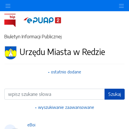
Ukryj/pokaż menu przedmiotowe
Uk
Biuletyn Informacji Publicznej
Urzędu Miasta w Redzie
ostatnio dodane
Wyszukiwarka
Szukaj
wyszukiwanie zaawansowane
eBoi