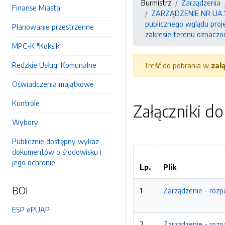
Burmistrz
Zarządzenia
Finanse Miasta
ZARZĄDZENIE NR UA.1.
publicznego wglądu proj
Planowanie przestrzenne
zakresie terenu oznaczo
MPC-K "Koksik"
Redzkie Usługi Komunalne
Treść do pobrania w
zał
Oświadczenia majątkowe
Kontrole
Załączniki d
Wybory
Publicznie dostępny wykaz
dokumentów o środowisku i
jego ochronie
Lp.
Plik
BOI
1
Zarządzenie - rozp
ESP ePUAP
2
Zarządzenie - rozp