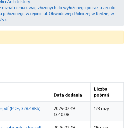
ki i Architektury
rozpatrzenia uwag złożonych do wyłożonego po raz trzeci do
 położonego w rejonie ul. Obwodowej i Rolniczej w Redzie, w
5 r.
Liczba
Data dodania
pobrań
ie.pdf (PDF, 328.48Kb)
2025-02-19
123 razy
13:40:08
 - załącznik - skan.pdf
2025-02-19
115 razy