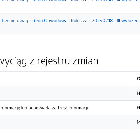
atrzenie uwag - Reda Obwodowa i Rolnicza - 2025.02.18 - III wyłożeni
yciąg z rejestru zmian
O
H
nformację lub odpowiada za treść informacji:
H
M