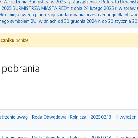
Zarządzenia Burmistrza w 2025.
Zarządzenia z Referatu Urbanisty
2025 BURMISTRZA MIASTA REDY z dnia 24 lutego 2025 r. w sprawie 
ektu miejscowego planu zagospodarowania przestrzennego dla obszaru
nego symbolem 2U, w dniach od 30 grudnia 2024 r. do 20 stycznia 202
ączniku
poniżej.
o pobrania
atrzenie uwag - Reda Obwodowa i Rolnicza - 2025.02.18 - III wyłożen
atrzenie uwag - Reda Obwodowa i Rolnicza - 2025.02.18 - III wyłożenie