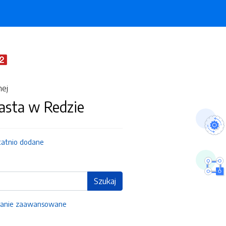
nej
asta w Redzie
tatnio dodane
Szukaj
anie zaawansowane