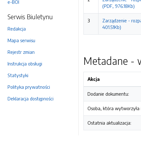
e-BOI
(PDF, 976.18Kb)
Serwis Biuletynu
3
Zarządzenie - rozp
401.51Kb)
Redakcja
Mapa serwisu
Rejestr zmian
Metadane - w
Instrukcja obsługi
Statystyki
Akcja
Polityka prywatności
Dodanie dokumentu:
Deklaracja dostępności
Osoba, która wytworzyła i
Ostatnia aktualizacja: