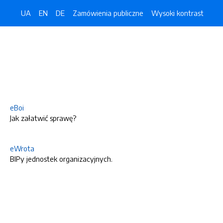
UA
EN
DE
Zamówienia publiczne
Wysoki kontrast
eBoi
Jak załatwić sprawę?
eWrota
BIPy jednostek organizacyjnych.