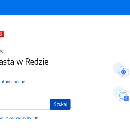
nej
asta w Redzie
tatnio dodane
Szukaj
anie zaawansowane