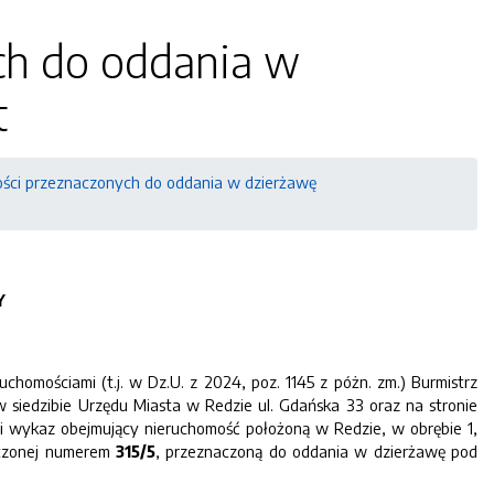
ch do oddania w
t
ci przeznaczonych do oddania w dzierżawę
Y
omościami (t.j. w Dz.U. z 2024, poz. 1145 z póżn. zm.) Burmistrz
w siedzibie Urzędu Miasta w Redzie ul. Gdańska 33 oraz na stronie
 dni wykaz obejmujący nieruchomość położoną w Redzie, w obrębie 1,
aczonej numerem
315/5
, przeznaczoną do oddania w dzierżawę pod