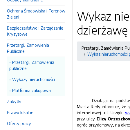
Ochrona Środowiska i Terenów
Wykaz nie
Zieleni
dzierżawę 
Bezpieczeństwo i Zarządzanie
Kryzysowe
Przetargi, Zamówienia
Przetargi, Zamówienia Pu
Publiczne
Wykaz nieruchomości p
Przetargi, Zamówienia
publiczne
Wykazy nieruchomości
Platforma zakupowa
Działając na podstawie art
Zabytki
Miasta Redy informuje, że s
Prawo lokalne
internetowej tut. Urzędu
ww
przy ulicy
Elizy Orzeszko
Oferty pracy
ogród przydomowy, na okres 