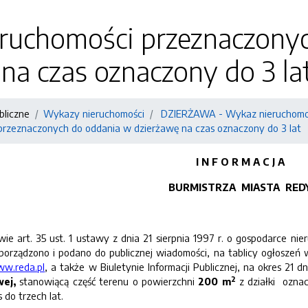
ruchomości przeznaczony
na czas oznaczony do 3 la
bliczne
Wykazy nieruchomości
DZIERŻAWA - Wykaz nieruchomoś
rzeznaczonych do oddania w dzierżawę na czas oznaczony do 3 lat
I N F O R M A C J A
BURMISTRZA MIASTA RED
. 35 ust. 1 ustawy z dnia 21 sierpnia 1997 r. o gospodarce nieruch
porządzono i podano do publicznej wiadomości, na tablicy ogłoszeń 
w.reda.pl
, a także w Biuletynie Informacji Publicznej, na okres 21
2
wej,
stanowiącą część terenu o
powierzchni
200 m
z działki ozn
do trzech lat.