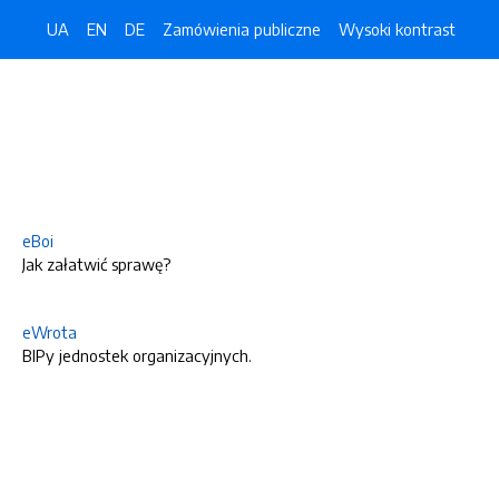
UA
EN
DE
Zamówienia publiczne
Wysoki kontrast
eBoi
Jak załatwić sprawę?
eWrota
BIPy jednostek organizacyjnych.