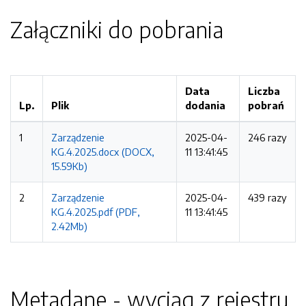
Załączniki do pobrania
Data
Liczba
Lp.
Plik
dodania
pobrań
1
Zarządzenie
2025-04-
246 razy
KG.4.2025.docx (DOCX,
11 13:41:45
15.59Kb)
2
Zarządzenie
2025-04-
439 razy
KG.4.2025.pdf (PDF,
11 13:41:45
2.42Mb)
Metadane - wyciąg z rejestru