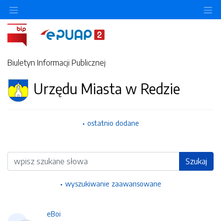
Ukryj/pokaż menu przedmiotowe
Uk
Biuletyn Informacji Publicznej
Urzędu Miasta w Redzie
ostatnio dodane
Wyszukiwarka
Szukaj
wyszukiwanie zaawansowane
eBoi