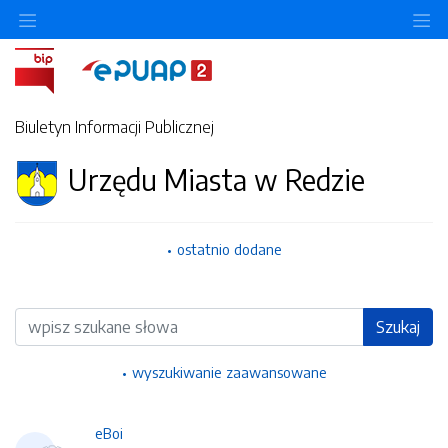
Ukryj/pokaż menu przedmiotowe
Uk
Biuletyn Informacji Publicznej
Urzędu Miasta w Redzie
ostatnio dodane
Wyszukiwarka
Szukaj
wyszukiwanie zaawansowane
eBoi