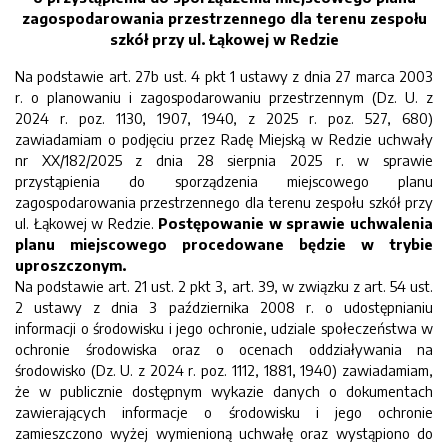
zagospodarowania przestrzennego dla terenu zespołu
szkół przy ul. Łąkowej w Redzie
Na podstawie art. 27b ust. 4 pkt 1 ustawy z dnia 27 marca 2003
r. o planowaniu i zagospodarowaniu przestrzennym (Dz. U. z
2024 r. poz. 1130, 1907, 1940, z 2025 r. poz. 527, 680)
zawiadamiam o podjęciu przez Radę Miejską w Redzie uchwały
nr XX/182/2025 z dnia 28 sierpnia 2025 r. w sprawie
przystąpienia do sporządzenia miejscowego planu
zagospodarowania przestrzennego dla terenu zespołu szkół przy
ul. Łąkowej w Redzie.
Postępowanie w sprawie uchwalenia
planu miejscowego procedowane będzie w trybie
uproszczonym.
Na podstawie art. 21 ust. 2 pkt 3, art. 39, w związku z art. 54 ust.
2 ustawy z dnia 3 października 2008 r. o udostępnianiu
informacji o środowisku i jego ochronie, udziale społeczeństwa w
ochronie środowiska oraz o ocenach oddziaływania na
środowisko (Dz. U. z 2024 r. poz. 1112, 1881, 1940) zawiadamiam,
że w publicznie dostępnym wykazie danych o dokumentach
zawierających informacje o środowisku i jego ochronie
zamieszczono wyżej wymienioną uchwałę oraz wystąpiono do