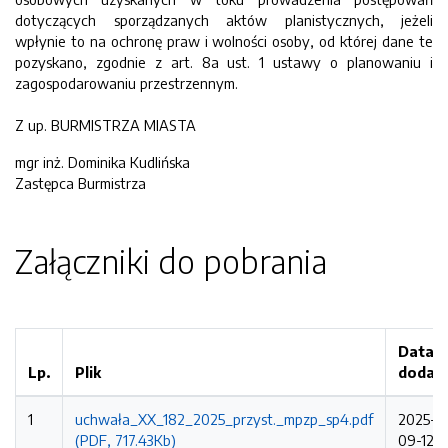
dotyczących sporządzanych aktów planistycznych, jeżeli
wpłynie to na ochronę praw i wolności osoby, od której dane te
pozyskano, zgodnie z art. 8a ust. 1 ustawy o planowaniu i
zagospodarowaniu przestrzennym.
Z up. BURMISTRZA MIASTA
mgr inż. Dominika Kudlińska
Zastępca Burmistrza
Załączniki do pobrania
Data
Lp.
Plik
dodan
1
uchwała_XX_182_2025_przyst._mpzp_sp4.pdf
2025-
(PDF, 717.43Kb)
09-12