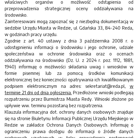
właściwych organów o możliwość odstąpienia od
przeprowadzenia strategicznej oceny oddziaływania na
środowisko.
Zainteresowani mogą zapoznać się z niezbędną dokumentacją w
siedzibie Urzędu Miasta w Redzie, ul. Gdańska 33, 84-240 Reda,
w godzinach pracy urzędu.
Zgodnie z art. 40 ustawy z dnia 3 października 2008 r. o
udostępnieniu informacji o środowisku i jego ochronie, udziale
społeczeństwa w ochronie środowiska oraz o ocenach
oddziaływania na środowisko (Dz. U. z 2024 r. poz. 1112, 1881,
1940) informuję o możliwości składania uwag i wniosków w
formie pisemnej lub za pomocą środków komunikacji
elektronicznej bez konieczności opatrywania ich kwalifikowanym
podpisem elektronicznym na adres: sekretariat@reda.pl,
w
terminie 21 dni od dnia ogłoszenia.
Przedłożone wnioski podlegają
rozpatrzeniu przez Burmistrza Miasta Redy. Wnioski złożone po
upływie ww. terminu pozostaną bez rozpatrzenia.
Klauzula informacyjna dot. ochrony danych osobowych znajduje
się na stronie Biuletynu Informacji Publicznej Urzędu Miejskiego w
Redzie w zakładce Ochrona Danych Osobowych. Informuję o
ograniczeniu prawa dostępu do informacji o źródle danych
osobowych uzyskanych w toku prowadzenia postępowań