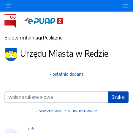
Ukryj/pokaż menu przedmiotowe
Uk
Biuletyn Informacji Publicznej
Urzędu Miasta w Redzie
ostatnio dodane
Wyszukiwarka
Szukaj
wyszukiwanie zaawansowane
eBoi