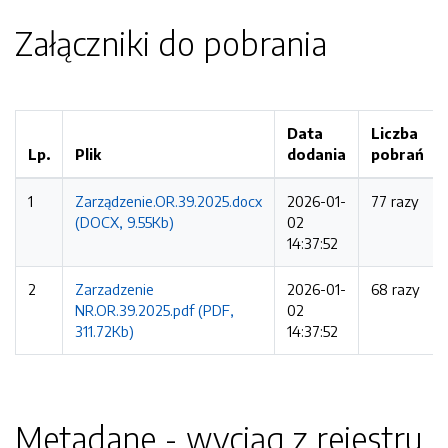
Załączniki do pobrania
Data
Liczba
Lp.
Plik
dodania
pobrań
1
Zarządzenie.OR.39.2025.docx
2026-01-
77 razy
(DOCX, 9.55Kb)
02
14:37:52
2
Zarzadzenie
2026-01-
68 razy
NR.OR.39.2025.pdf (PDF,
02
311.72Kb)
14:37:52
Metadane - wyciąg z rejestru