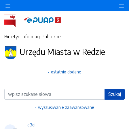
Ukryj/pokaż menu przedmiotowe
Uk
Biuletyn Informacji Publicznej
Urzędu Miasta w Redzie
ostatnio dodane
Wyszukiwarka
Szukaj
wyszukiwanie zaawansowane
eBoi