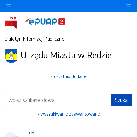
Ukryj/pokaż menu przedmiotowe
Uk
Biuletyn Informacji Publicznej
Urzędu Miasta w Redzie
ostatnio dodane
Wyszukiwarka
Szukaj
wyszukiwanie zaawansowane
eBoi