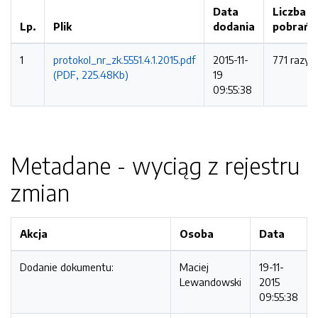
Data
Liczba
Lp.
Plik
dodania
pobrań
1
protokol_nr_zk.5551.4.1.2015.pdf
2015-11-
771 razy
(PDF, 225.48Kb)
19
09:55:38
Metadane - wyciąg z rejestru
zmian
Akcja
Osoba
Data
Dodanie dokumentu:
Maciej
19-11-
Lewandowski
2015
09:55:38