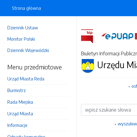
Strona główna
Dziennik Ustaw
Monitor Polski
Dziennik Wojewódzki
Biuletyn Informacji Publicz
Urzędu Mi
Menu przedmiotowe
Urząd Miasta Reda
os
Burmistrz
Rada Miejska
Wyszukiwarka
Urząd Miasta
wyszukiw
Informacje
Odpady komunalne