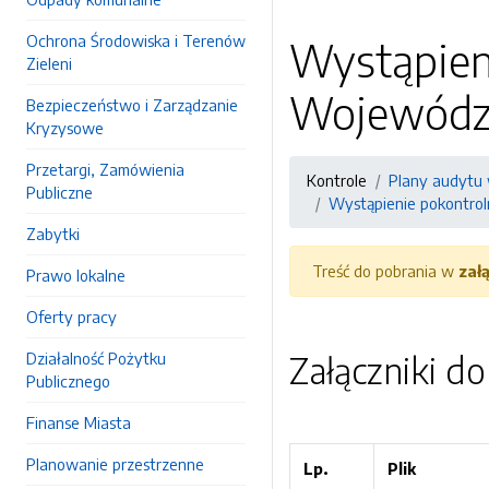
Ochrona Środowiska i Terenów
Wystąpien
Zieleni
Wojewódzki
Bezpieczeństwo i Zarządzanie
Kryzysowe
Przetargi, Zamówienia
Kontrole
Plany audytu 
Publiczne
Wystąpienie pokontrol
Zabytki
Treść do pobrania w
zał
Prawo lokalne
Oferty pracy
Działalność Pożytku
Załączniki d
Publicznego
Finanse Miasta
Planowanie przestrzenne
Lp.
Plik