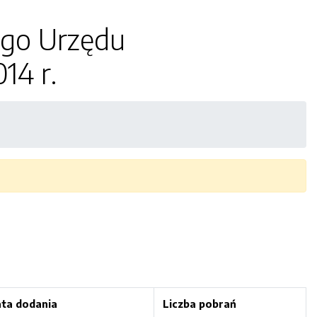
ego Urzędu
14 r.
ta dodania
Liczba pobrań