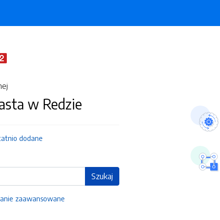
nej
asta w Redzie
tatnio dodane
Szukaj
anie zaawansowane