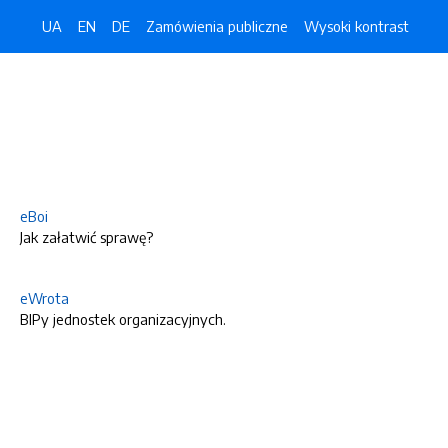
UA
EN
DE
Zamówienia publiczne
Wysoki kontrast
eBoi
Jak załatwić sprawę?
eWrota
BIPy jednostek organizacyjnych.