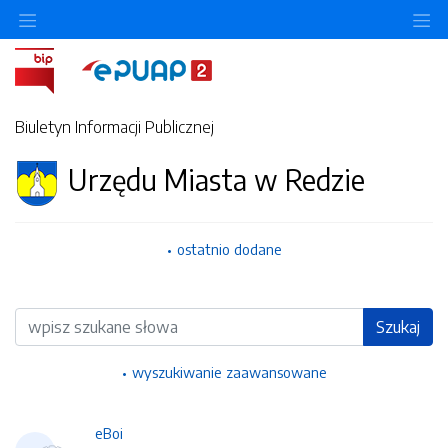
Ukryj/pokaż menu przedmiotowe
Uk
Biuletyn Informacji Publicznej
Urzędu Miasta w Redzie
ostatnio dodane
Wyszukiwarka
Szukaj
wyszukiwanie zaawansowane
eBoi