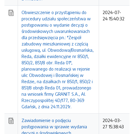
Obwieszczenie o przystąpieniu do
2024-07-
procedury udziału społeczeństwa w
24 15:40:32
postępowaniu o wydanie decyzji o
środowiskowych uwarunkowaniach
dla przedsięwzięcia pn.: "Zespół
zabudowy mieszkaniowej z częścią
usługową, ul. Obwodowa/Bosmańska,
Reda, działki ewidencyjne nr 850/1,
850/2, 851/8 obr. Reda 01",
planowanego do realizacji w rejonie
ulic Obwodowej i Bosmańskiej w
Redzie, na działkach nr 850/1, 850/2 i
851/8 obręb Reda 01, prowadzonego
na wniosek firmy GRANIT S.A., Al.
Rzeczypospolitej 4D/177, 80-369
Gdańsk, z dnia 24.11.2021r.
Zawiadomienie o podjęciu
2024-03-
postępowania w sprawie wydania
27 15:38:43
decyzji o środowiskowych