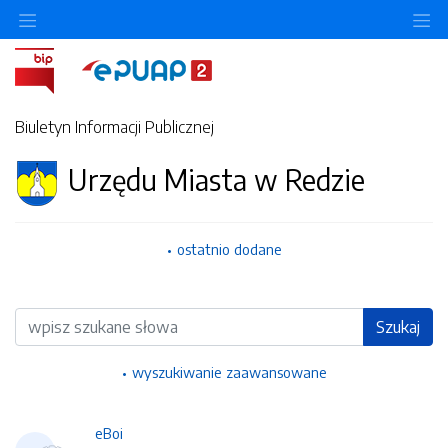
Ukryj/pokaż menu przedmiotowe
Uk
Biuletyn Informacji Publicznej
Urzędu Miasta w Redzie
ostatnio dodane
Wyszukiwarka
Szukaj
wyszukiwanie zaawansowane
eBoi