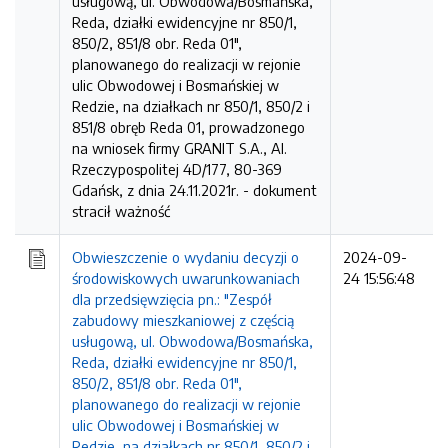
usługową, ul. Obwodowa/Bosmańska,
Reda, działki ewidencyjne nr 850/1,
850/2, 851/8 obr. Reda 01",
planowanego do realizacji w rejonie
ulic Obwodowej i Bosmańskiej w
Redzie, na działkach nr 850/1, 850/2 i
851/8 obręb Reda 01, prowadzonego
na wniosek firmy GRANIT S.A., Al.
Rzeczypospolitej 4D/177, 80-369
Gdańsk, z dnia 24.11.2021r. -
dokument
stracił ważność
Obwieszczenie o wydaniu decyzji o
2024-09-
środowiskowych uwarunkowaniach
24 15:56:48
dla przedsięwzięcia pn.: "Zespół
zabudowy mieszkaniowej z częścią
usługową, ul. Obwodowa/Bosmańska,
Reda, działki ewidencyjne nr 850/1,
850/2, 851/8 obr. Reda 01",
planowanego do realizacji w rejonie
ulic Obwodowej i Bosmańskiej w
Redzie, na działkach nr 850/1, 850/2 i