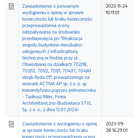
Zawiadomienie o ponownym
2023-11-24
wystąpieniu o opinię w sprawie
10:11:01
konieczności lub braku konieczności
przeprowadzenia oceny
oddziaływania na środowisko
przedsięwzięcia pn: "Realizacja
zespołu budynków mieszkalno-
usługowych z infrastrukturą
techniczną w Redzie przy ul.
Obwodowej na działkach 702/18,
703/12, 701/2, 701/1, 704/17, 704/41
obręb Reda 01", prowadzonego na
wniosek ACTIVA AP sp. z o. o. sp.
komandytowa poprzez pełnomocnika
- Tadeusz Miler, Firma
Architektoniczno-Budowlana STYL
Sp. z o. o., z dnia 12.07.2023r.
Zawiadomienie o wystąpieniu o opinię
2023-09-
w sprawie konieczności lub braku
28 16:29:01
konieczności przeprowadzenia oceny