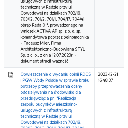
usługowych z infrastrukturą
techniczną w Redzie przy ul.
Obwodowej na działkach 702/18,
703/12, 701/2, 701/1, 704/17, 704/41
obręb Reda 01", prowadzonego na
wniosek ACTIVA AP sp. z o. o. sp.
komandytowa poprzez pełnomocnika
- Tadeusz Miler, Firma
Architektoniczno-Budowlana STYL
Sp. z o. o., z dnia 12.07.2023r. -
dokument stracił ważność
Obwieszczenie o wydaniu opinii RDOŚ
2023-12-21
i PGW Wody Polskie w sprawie braku
16:48:37
potrzeby przeprowadzenia oceny
oddziaływania na środowisko dla
przedsięwzięcia pn: "Realizacja
zespołu budynków mieszkalno-
usługowych z infrastrukturą
techniczną w Redzie przy ul.
Obwodowej na działkach 702/18,