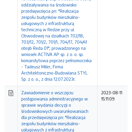
oddziaływania na środowisko
przedsięwzięcia pn: "Realizacja
zespołu budynków mieszkalno-
usługowych z infrastrukturą
techniczną w Redzie przy ul.
Obwodowej na działkach 702/18,
703/12, 701/2, 701/1, 704/17, 704/41
obręb Reda 01", prowadzonego na
wniosek ACTIVA AP sp. z o. o. sp.
komandytowa poprzez pełnomocnika
- Tadeusz Miler, Firma
Architektoniczno-Budowlana STYL
Sp. z o. o., z dnia 12.07.2023r.
Zawiadomienie o wszczęciu
2023-08-11
postępowania administracyjnego w
15:11:09
sprawie wydania decyzji o
środowiskowych uwarunkowaniach
dla przedsięwzięcia pn: "Realizacja
zespołu budynków mieszkalno-
usługowych z infrastrukturą