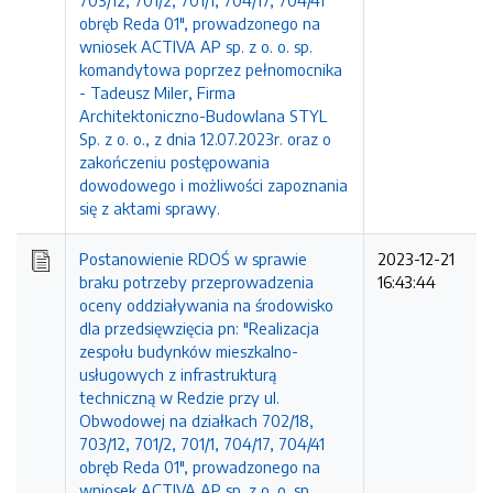
703/12, 701/2, 701/1, 704/17, 704/41
obręb Reda 01", prowadzonego na
wniosek ACTIVA AP sp. z o. o. sp.
komandytowa poprzez pełnomocnika
- Tadeusz Miler, Firma
Architektoniczno-Budowlana STYL
Sp. z o. o., z dnia 12.07.2023r. oraz o
zakończeniu postępowania
dowodowego i możliwości zapoznania
się z aktami sprawy.
Postanowienie RDOŚ w sprawie
2023-12-21
braku potrzeby przeprowadzenia
16:43:44
oceny oddziaływania na środowisko
dla przedsięwzięcia pn: "Realizacja
zespołu budynków mieszkalno-
usługowych z infrastrukturą
techniczną w Redzie przy ul.
Obwodowej na działkach 702/18,
703/12, 701/2, 701/1, 704/17, 704/41
obręb Reda 01", prowadzonego na
wniosek ACTIVA AP sp. z o. o. sp.