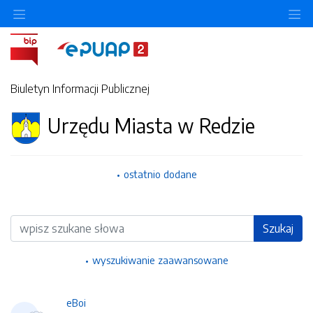
Ukryj/pokaż menu przedmiotowe
Uk
Biuletyn Informacji Publicznej
Urzędu Miasta w Redzie
ostatnio dodane
Wyszukiwarka
Szukaj
wyszukiwanie zaawansowane
eBoi